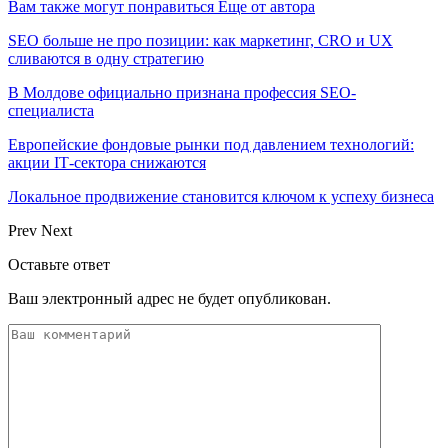
Вам также могут понравиться
Еще от автора
SEO больше не про позиции: как маркетинг, CRO и UX
сливаются в одну стратегию
В Молдове официально признана профессия SEO-
специалиста
Европейские фондовые рынки под давлением технологий:
акции IT‑сектора снижаются
Локальное продвижение становится ключом к успеху бизнеса
Prev
Next
Оставьте ответ
Ваш электронный адрес не будет опубликован.