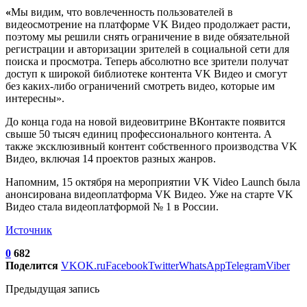
«
Мы видим, что вовлеченность пользователей в
видеосмотрение на платформе VK Видео продолжает расти,
поэтому мы решили снять ограничение в виде обязательной
регистрации и авторизации зрителей в социальной сети для
поиска и просмотра. Теперь абсолютно все зрители получат
доступ к широкой библиотеке контента VK Видео и смогут
без каких-либо ограничений смотреть видео, которые им
интересны».
До конца года на новой видеовитрине ВКонтакте появится
свыше 50 тысяч единиц профессионального контента. А
также эксклюзивный контент собственного производства VK
Видео, включая 14 проектов разных жанров.
Напомним, 15 октября на мероприятии VK Video Launch была
анонсирована видеоплатформа VK Видео. Уже на старте VK
Видео стала
видеоплатформой № 1
в России.
Источник
0
682
Поделится
VK
OK.ru
Facebook
Twitter
WhatsApp
Telegram
Viber
Предыдущая запись