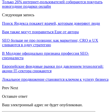
Только 26% интернет-пользователей собираются покупать
новогодние подарки онлайн
Следующая запись
Поиск Яндекса покажет врачей, которым доверяют люди
Вам также могут понравиться
Еще от автора
SEO больше не про позиции: как маркетинг, CRO и UX
сливаются в одну стратегию
В Молдове официально признана профессия SEO-
специалиста
Европейские фондовые рынки под давлением технологий:
акции IT‑сектора снижаются
Локальное продвижение становится ключом к успеху бизнеса
Prev
Next
Оставьте ответ
Ваш электронный адрес не будет опубликован.