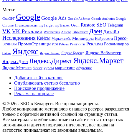
Метки
Google
Google Ads
Google
ChatGPT
Google AdSense
Google Analytics
SEO
Rustore
Telegram
Ozon
IT-специалисты
myTarget
myTracker
Chrome
VK Реклама
Дзен
VK
Дизайн
Wildberries
Авито
ВКонтакте
Исследования
Кейсы
Пресс-
Минцифры
Нейросети
Маркетплейс
релизы
Реклама
ПромоСтраницы
Рейтинги
Роскомнадзор
РСЯ
Работа
Яндекс
Яндекс.Вебмастер
Яндекс.Браузер
Сайты
Яндекс.Бизнес
Яндекс.Маркет
Яндекс.Директ
Яндекс.Дзен
маркетинг
Яндекс.Метрика
обучение
бизнес
курсы
Добавить сайт в каталог
Опубликовать статью бесплатно
Поисковое продвижение
Реклама на портале
© 2026 - SEO в Беларуси. Все права защищены.
Любое копирование материалов с нашего ресурса разрешается
только с обратной активной ссылкой на страницу статьи.
Все материалы опубликованные на сайте взяты с открытых
источников и других порталов интернета, все права на
авторство принадлежат их законным владельцам.