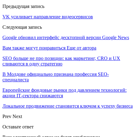
Предыдущая запись
VK усиливает направление видеосервисов
Следующая запись
Google обновил интерфейс десктопной версии Google News
Вам также могут понравиться
Еще от автора
SEO больше не про позиции: как маркетинг, CRO и UX
сливаются в одну стратегию
В Молдове официально признана профессия SEO-
специалиста
Европейские фондовые рынки под давлением технологий:
акции IT‑сектора снижаются
Локальное продвижение становится ключом к успеху бизнеса
Prev
Next
Оставьте ответ