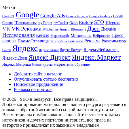
Метки
Google
Google Ads
Google
ChatGPT
Google AdSense
Google Analytics
SEO
Rustore
Telegram
Ozon
IT-специалисты
myTarget
myTracker
Chrome
VK Реклама
Дзен
VK
Дизайн
Wildberries
Авито
ВКонтакте
Исследования
Кейсы
Пресс-
Минцифры
Нейросети
Маркетплейс
релизы
Реклама
ПромоСтраницы
Рейтинги
Роскомнадзор
РСЯ
Работа
Яндекс
Яндекс.Вебмастер
Яндекс.Браузер
Сайты
Яндекс.Бизнес
Яндекс.Маркет
Яндекс.Директ
Яндекс.Дзен
маркетинг
Яндекс.Метрика
обучение
бизнес
курсы
Добавить сайт в каталог
Опубликовать статью бесплатно
Поисковое продвижение
Реклама на портале
© 2026 - SEO в Беларуси. Все права защищены.
Любое копирование материалов с нашего ресурса разрешается
только с обратной активной ссылкой на страницу статьи.
Все материалы опубликованные на сайте взяты с открытых
источников и других порталов интернета, все права на
авторство принадлежат их законным владельцам.