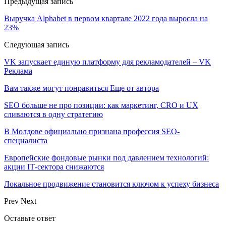
Предыдущая запись
Выручка Alphabet в первом квартале 2022 года выросла на
23%
Следующая запись
VK запускает единую платформу для рекламодателей – VK
Реклама
Вам также могут понравиться
Еще от автора
SEO больше не про позиции: как маркетинг, CRO и UX
сливаются в одну стратегию
В Молдове официально признана профессия SEO-
специалиста
Европейские фондовые рынки под давлением технологий:
акции IT‑сектора снижаются
Локальное продвижение становится ключом к успеху бизнеса
Prev
Next
Оставьте ответ