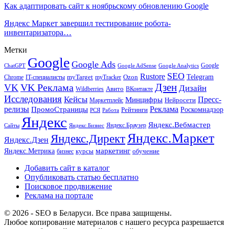
Как адаптировать сайт к ноябрьскому обновлению Google
Яндекс Маркет завершил тестирование робота-
инвентаризатора…
Метки
Google
Google Ads
Google
ChatGPT
Google AdSense
Google Analytics
SEO
Rustore
Telegram
Ozon
IT-специалисты
myTarget
myTracker
Chrome
VK Реклама
Дзен
VK
Дизайн
Wildberries
Авито
ВКонтакте
Исследования
Кейсы
Пресс-
Минцифры
Нейросети
Маркетплейс
релизы
Реклама
ПромоСтраницы
Рейтинги
Роскомнадзор
РСЯ
Работа
Яндекс
Яндекс.Вебмастер
Яндекс.Браузер
Сайты
Яндекс.Бизнес
Яндекс.Маркет
Яндекс.Директ
Яндекс.Дзен
маркетинг
Яндекс.Метрика
обучение
бизнес
курсы
Добавить сайт в каталог
Опубликовать статью бесплатно
Поисковое продвижение
Реклама на портале
© 2026 - SEO в Беларуси. Все права защищены.
Любое копирование материалов с нашего ресурса разрешается