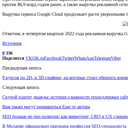
против $6,9 млрд годом ранее, а также выручка рекламной сети 
Выручка сервиса Google Cloud продолжает расти уверенными те
Отметим, в четвертом квартале 2022 года рекламная выручка Go
Источник
0
336
Поделится
VK
OK.ru
Facebook
Twitter
WhatsApp
Telegram
Viber
Предыдущая запись
9 курсов по 2D- и 3D-графике, на которые стоит обратить вни
Следующая запись
Скупой платит дважды: история о важности техподдержки сай
Вам также могут понравиться
Еще от автора
SEO больше не про позиции: как маркетинг, CRO и UX сливаю
В Молдове официально признана профессия SEO-специалиста