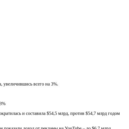
а, увеличившись всего на 3%.
кратилась и составила $54,5 млрд, против $54,7 млрд годом
е показали доход от рекламы на YouTube – до $6,7 млрд,