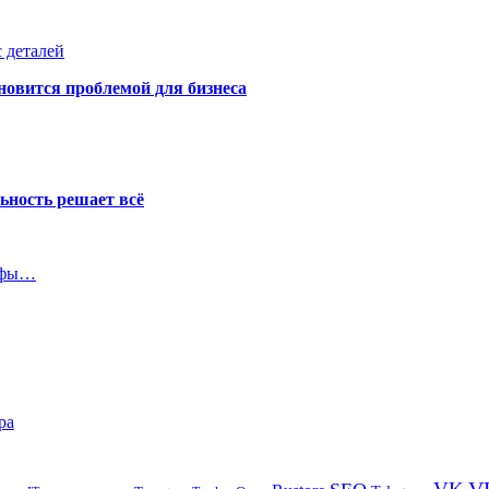
 деталей
новится проблемой для бизнеса
ьность решает всё
мифы…
ра
V