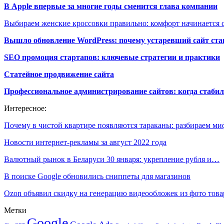
В Apple впервые за многие годы сменится глава компании
Выбираем женские кроссовки правильно: комфорт начинается с
Вышло обновление WordPress: почему устаревший сайт ста
SEO промоция стартапов: ключевые стратегии и практики
Статейное продвижение сайта
Профессиональное администрирование сайтов: когда стабил
Интересное:
Почему в чистой квартире появляются тараканы: разбираем 
Новости интернет-рекламы за август 2022 года
Валютный рынок в Беларуси 30 января: укрепление рубля и…
В поиске Google обновились сниппеты для магазинов
Ozon объявил скидку на генерацию видеообложек из фото това
Метки
Google