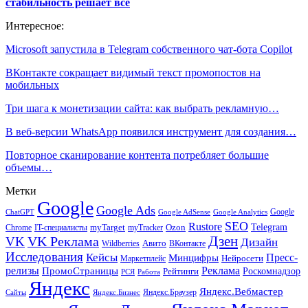
стабильность решает всё
Интересное:
Microsoft запустила в Telegram собственного чат-бота Copilot
ВКонтакте сокращает видимый текст промопостов на
мобильных
Три шага к монетизации сайта: как выбрать рекламную…
В веб-версии WhatsApp появился инструмент для создания…
Повторное сканирование контента потребляет большие
объемы…
Метки
Google
Google Ads
Google
ChatGPT
Google AdSense
Google Analytics
SEO
Rustore
Telegram
Ozon
IT-специалисты
myTarget
myTracker
Chrome
VK Реклама
Дзен
VK
Дизайн
Wildberries
Авито
ВКонтакте
Исследования
Кейсы
Пресс-
Минцифры
Нейросети
Маркетплейс
релизы
Реклама
ПромоСтраницы
Рейтинги
Роскомнадзор
РСЯ
Работа
Яндекс
Яндекс.Вебмастер
Яндекс.Браузер
Сайты
Яндекс.Бизнес