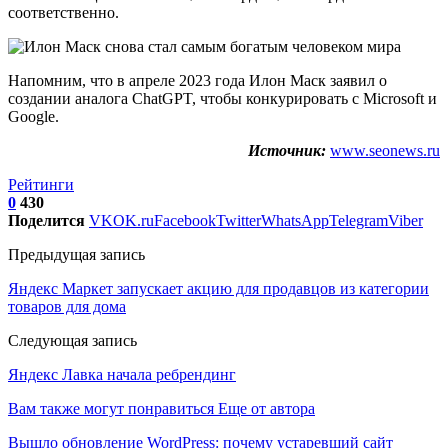
соответственно.
Напомним, что в апреле 2023 года Илон Маск заявил о
создании аналога ChatGPT, чтобы конкурировать с Microsoft и
Google.
Источник:
www.seonews.ru
Рейтинги
0
430
Поделится
VK
OK.ru
Facebook
Twitter
WhatsApp
Telegram
Viber
Предыдущая запись
Яндекс Маркет запускает акцию для продавцов из категории
товаров для дома
Следующая запись
Яндекс Лавка начала ребрендинг
Вам также могут понравиться
Еще от автора
Вышло обновление WordPress: почему устаревший сайт