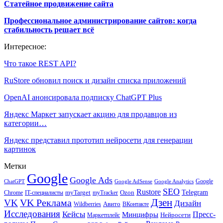
Статейное продвижение сайта
Профессиональное администрирование сайтов: когда
стабильность решает всё
Интересное:
Что такое REST API?
RuStore обновил поиск и дизайн списка приложений
OpenAI анонсировала подписку ChatGPT Plus
Яндекс Маркет запускает акцию для продавцов из
категории…
Яндекс представил прототип нейросети для генерации
картинок
Метки
Google
Google Ads
Google
ChatGPT
Google AdSense
Google Analytics
SEO
Rustore
Telegram
Ozon
IT-специалисты
myTarget
myTracker
Chrome
VK Реклама
Дзен
VK
Дизайн
Wildberries
Авито
ВКонтакте
Исследования
Кейсы
Пресс-
Минцифры
Нейросети
Маркетплейс