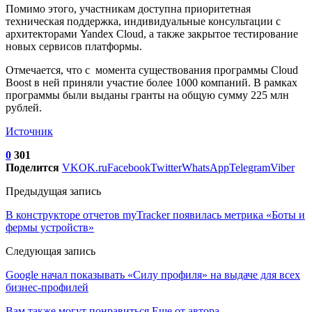
Помимо этого, участникам доступна приоритетная
техническая поддержка, индивидуальные консультации с
архитекторами Yandex Cloud, а также закрытое тестирование
новых сервисов платформы.
Отмечается, что с момента существования программы Cloud
Boost в ней приняли участие более 1000 компаний. В рамках
программы были выданы гранты на общую сумму 225 млн
рублей.
Источник
0
301
Поделится
VK
OK.ru
Facebook
Twitter
WhatsApp
Telegram
Viber
Предыдущая запись
В конструкторе отчетов myTracker появилась метрика «Боты и
фермы устройств»
Следующая запись
Google начал показывать «Силу профиля» на выдаче для всех
бизнес-профилей
Вам также могут понравиться
Еще от автора