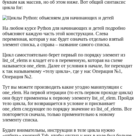
буквам как массив, но об этом ниже. Вот общий синтаксис
цикла for:
На любом курсе Python для начинающих и детей подробно
объясняют каждую часть этой конструкции. Слева
переменная, которая у нас будет означать отдельно взятый
элемент списка, а справа – название самого списка.
Цикл самостоятельно берет первый по порядку элемент из
list_of_elems и кладет его в переменную, которая на схеме
называется one_elem. Далее от условия в начале, for переходит
к так называемому «телу цикла», где у нас Операция №1,
Операция №2.
Тут вы можете производить какие угодно манипуляции с
one_elem. На первой итерации (то есть первом проходе цикла)
они будут применены к первому элементу list_of_elem. Пройдя
тело цикла, for возвращается в условие и присваивает
one_elem следующее по порядку значение из list_of_elems. Все
повторяется сначала, только применительно к новому
элементу списка.
Будьте внимательны, инструкции в теле цикла нужно
«отбить» кнопкой Tab, чтобы отступ у них в коде был больше,