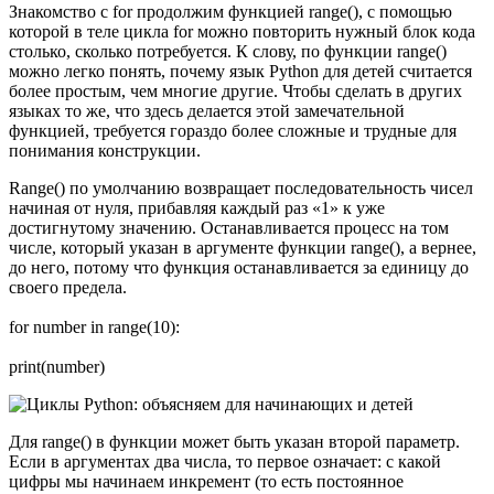
Знакомство с for продолжим функцией range(), с помощью
которой в теле цикла for можно повторить нужный блок кода
столько, сколько потребуется. К слову, по функции range()
можно легко понять, почему язык Python для детей считается
более простым, чем многие другие. Чтобы сделать в других
языках то же, что здесь делается этой замечательной
функцией, требуется гораздо более сложные и трудные для
понимания конструкции.
Range() по умолчанию возвращает последовательность чисел
начиная от нуля, прибавляя каждый раз «1» к уже
достигнутому значению. Останавливается процесс на том
числе, который указан в аргументе функции range(), а вернее,
до него, потому что функция останавливается за единицу до
своего предела.
for number in range(10):
print(number)
Для range() в функции может быть указан второй параметр.
Если в аргументах два числа, то первое означает: с какой
цифры мы начинаем инкремент (то есть постоянное