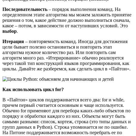
Последовательность
– порядок выполнения команд. На
определенном этапе алгоритма мы можем заложить принятие
решения о том, какое действие должно выполниться сначала,
какое – потом, в зависимости от наступивших условий. Это
выбор
.
Итерация
– повторяемость команд. Иногда для достижения
цели бывает полезно остановиться и повторить этап
алгоритма нужное количество раз. Или повторить сам
алгоритм много раз. «Итерирование» обычно реализуется
через такой тип конструкций языков программирования, как
циклы. Давайте же разберемся, как сделать цикл в «Пайтон».
Как использовать цикл for?
В «Пайтон» циклов поддерживается всего два: for и while,
причем первый считается основным и чаще используется.
Обычно for применяют для перебора каких-либо объектов по
порядку и обработки каждого из них. Объекты могут быть
самыми разными: список, кортеж, строка (это типы данных и
групп данных в Python). Строка упоминается не по ошибке.
На Питоне поддерживается возможность перебрать ее по