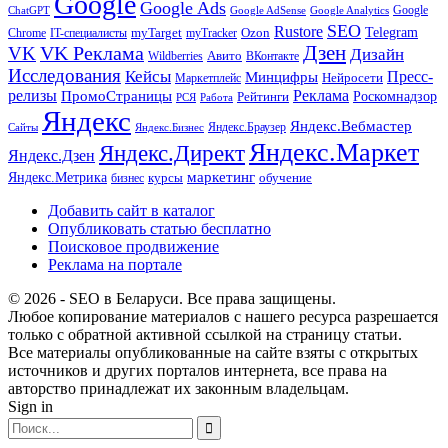
Google
Google Ads
Google
ChatGPT
Google AdSense
Google Analytics
SEO
Rustore
Telegram
Ozon
IT-специалисты
myTarget
myTracker
Chrome
VK Реклама
Дзен
VK
Дизайн
Wildberries
Авито
ВКонтакте
Исследования
Кейсы
Пресс-
Минцифры
Нейросети
Маркетплейс
релизы
Реклама
ПромоСтраницы
Рейтинги
Роскомнадзор
РСЯ
Работа
Яндекс
Яндекс.Вебмастер
Яндекс.Браузер
Сайты
Яндекс.Бизнес
Яндекс.Маркет
Яндекс.Директ
Яндекс.Дзен
маркетинг
Яндекс.Метрика
обучение
бизнес
курсы
Добавить сайт в каталог
Опубликовать статью бесплатно
Поисковое продвижение
Реклама на портале
© 2026 - SEO в Беларуси. Все права защищены.
Любое копирование материалов с нашего ресурса разрешается
только с обратной активной ссылкой на страницу статьи.
Все материалы опубликованные на сайте взяты с открытых
источников и других порталов интернета, все права на
авторство принадлежат их законным владельцам.
Sign in