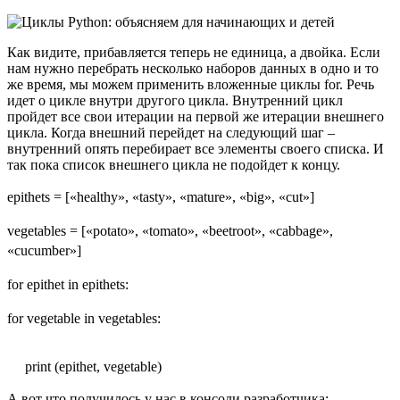
Как видите, прибавляется теперь не единица, а двойка. Если
нам нужно перебрать несколько наборов данных в одно и то
же время, мы можем применить вложенные циклы for. Речь
идет о цикле внутри другого цикла. Внутренний цикл
пройдет все свои итерации на первой же итерации внешнего
цикла. Когда внешний перейдет на следующий шаг –
внутренний опять перебирает все элементы своего списка. И
так пока список внешнего цикла не подойдет к концу.
epithets = [«healthy», «tasty», «mature», «big», «cut»]
vegetables = [«potato», «tomato», «beetroot», «cabbage»,
«cucumber»]
for epithet in epithets:
for vegetable in vegetables:
print (epithet, vegetable)
А вот что получилось у нас в консоли разработчика: