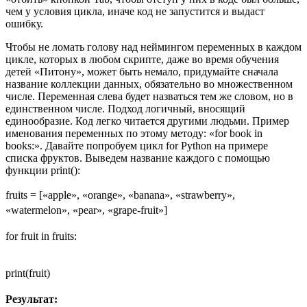
чем у условия цикла, иначе код не запустится и выдаст
ошибку.
Чтобы не ломать голову над неймингом переменных в каждом
цикле, которых в любом скрипте, даже во время обучения
детей «Питону», может быть немало, придумайте сначала
название коллекции данных, обязательно во множественном
числе. Переменная слева будет назваться тем же словом, но в
единственном числе. Подход логичный, вносящий
единообразие. Код легко читается другими людьми. Пример
именования переменных по этому методу: «for book in
books:». Давайте попробуем цикл for Python на примере
списка фруктов. Выведем название каждого с помощью
функции print():
fruits = [«apple», «orange», «banana», «strawberry»,
«watermelon», «pear», «grape-fruit»]
for fruit in fruits:
print(fruit)
Результат: