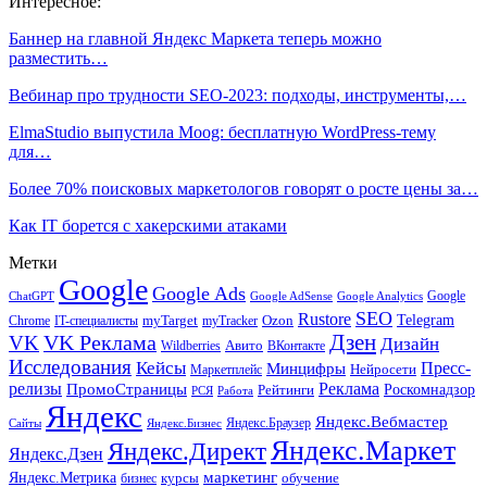
Интересное:
Баннер на главной Яндекс Маркета теперь можно
разместить…
Вебинар про трудности SEO-2023: подходы, инструменты,…
ElmaStudio выпустила Moog: бесплатную WordPress-тему
для…
Более 70% поисковых маркетологов говорят о росте цены за…
Как IT борется с хакерскими атаками
Метки
Google
Google Ads
Google
ChatGPT
Google AdSense
Google Analytics
SEO
Rustore
Telegram
Ozon
IT-специалисты
myTarget
myTracker
Chrome
VK Реклама
Дзен
VK
Дизайн
Wildberries
Авито
ВКонтакте
Исследования
Кейсы
Пресс-
Минцифры
Нейросети
Маркетплейс
релизы
Реклама
ПромоСтраницы
Рейтинги
Роскомнадзор
РСЯ
Работа
Яндекс
Яндекс.Вебмастер
Яндекс.Браузер
Сайты
Яндекс.Бизнес
Яндекс.Маркет
Яндекс.Директ
Яндекс.Дзен
маркетинг
Яндекс.Метрика
обучение
бизнес
курсы