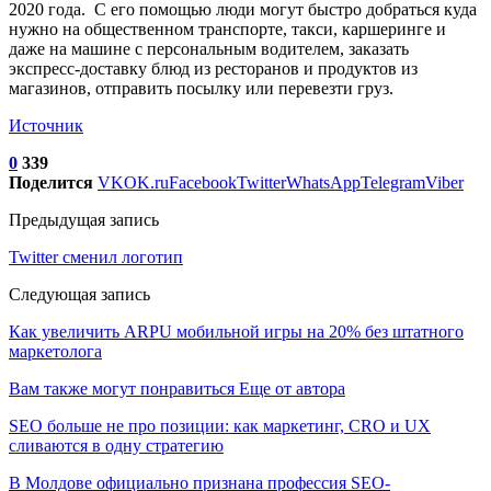
2020 года. С его помощью люди могут быстро добраться куда
нужно на общественном транспорте, такси, каршеринге и
даже на машине с персональным водителем, заказать
экспресс-доставку блюд из ресторанов и продуктов из
магазинов, отправить посылку или перевезти груз.
Источник
0
339
Поделится
VK
OK.ru
Facebook
Twitter
WhatsApp
Telegram
Viber
Предыдущая запись
Twitter сменил логотип
Следующая запись
Как увеличить ARPU мобильной игры на 20% без штатного
маркетолога
Вам также могут понравиться
Еще от автора
SEO больше не про позиции: как маркетинг, CRO и UX
сливаются в одну стратегию
В Молдове официально признана профессия SEO-