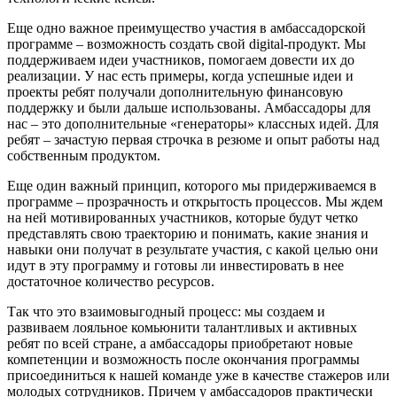
Еще одно важное преимущество участия в амбассадорской
программе – возможность создать свой digital-продукт. Мы
поддерживаем идеи участников, помогаем довести их до
реализации. У нас есть примеры, когда успешные идеи и
проекты ребят получали дополнительную финансовую
поддержку и были дальше использованы. Амбассадоры для
нас – это дополнительные «генераторы» классных идей. Для
ребят – зачастую первая строчка в резюме и опыт работы над
собственным продуктом.
Еще один важный принцип, которого мы придерживаемся в
программе – прозрачность и открытость процессов. Мы ждем
на ней мотивированных участников, которые будут четко
представлять свою траекторию и понимать, какие знания и
навыки они получат в результате участия, с какой целью они
идут в эту программу и готовы ли инвестировать в нее
достаточное количество ресурсов.
Так что это взаимовыгодный процесс: мы создаем и
развиваем лояльное комьюнити талантливых и активных
ребят по всей стране, а амбассадоры приобретают новые
компетенции и возможность после окончания программы
присоединиться к нашей команде уже в качестве стажеров или
молодых сотрудников. Причем у амбассадоров практически