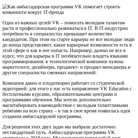
Одна из важных целей VK – помогать молодым талантам
расти и профессионально развиваться в IT. В IT-индустрии
потребность в специалистах превышает количество
кандидатов. При этом на старте карьеры не все молодые люди
до конца представляют, какие карьерные возможности есть в
этой сфере и как в нее попасть. Например, далеко не все в
курсе, что для карьеры в IT необязательно владеть языками
программирования: в технологической компании нужны
маркетологи, дизайнеры, проджект- и продакт-менеджеры и
другие специалисты смежных направлений.
Компания давно и плодотворно работает со студенческой
аудиторией: для этого у нас есть направление VK Education с
бесплатными курсами, образовательными центрами и
программами обучения. Мы хотели дополнительно
масштабировать взаимодействие с молодым талантливыми
ребятами на всю страну – и так в свое время появилась идея
создания амбассадорской программы.
Для решения этих двух задач мы выбрали достаточно
нестандартный путь. Амбассадорская программа VK
стартовала в 2018 году. Мы поставили перед собой цель –