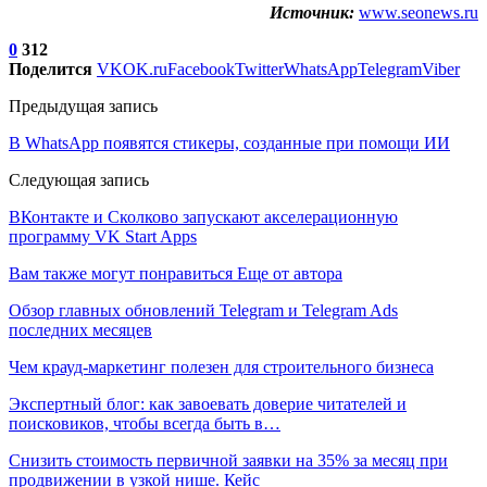
Источник:
www.seonews.ru
0
312
Поделится
VK
OK.ru
Facebook
Twitter
WhatsApp
Telegram
Viber
Предыдущая запись
В WhatsApp появятся стикеры, созданные при помощи ИИ
Следующая запись
ВКонтакте и Сколково запускают акселерационную
программу VK Start Apps
Вам также могут понравиться
Еще от автора
Обзор главных обновлений Telegram и Telegram Ads
последних месяцев
Чем крауд-маркетинг полезен для строительного бизнеса
Экспертный блог: как завоевать доверие читателей и
поисковиков, чтобы всегда быть в…
Снизить стоимость первичной заявки на 35% за месяц при
продвижении в узкой нише. Кейс