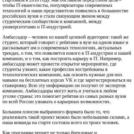
чтобы IT-евангелисты, популяризаторы современных
технологий и наши представители появились в большинстве
российских вузов и стали связующим звеном между
студенческим сообществом и компанией, между
университетами и IT-индустрией.
Амбассадор – человек из нашей целевой аудитории: такой же
студент, который говорит с ребятами в вузе на одном языке и
рассказывает им о современных технологиях, актуальных
трендах, о том, что появляется нового в IT-индустрии и нашей
компании, и о том, как построить карьеру в IT. Например,
амбассадор может провести открытое мероприятие, где
студенты узнают, какие профессии востребованы в
технологических компаниях, как освоить нужные для них
навыки на бесплатных курсах VK и где зарегистрироваться на
стажировку. Всю эту информацию он получит от экспертов
компании. Амбассадоры могут жить и учиться в любом
уголке страны: это помогает ребятам из самых разных вузов
по всей России узнавать о карьерных возможностях.
Большим плюсом выбранного формата было то, что
реализовать такой проект можно было небольшими силами, а
наша команда на старте состояла всего из троих человек.
Как программа решает не только брендовые и