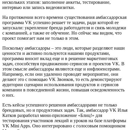
нескольких этапов: заполнение анкеты, тестирование,
интервью или запись видеовизитки.
На протяжении всего времени существования амбассадорская
программа VK успешно решает те задачи, ради которой ее
запускали: укрепление бренда работодателя и связь молодежи
с компанией, а также ее обучение. Но сейчас мы видим, что
проект помогает нам не только в этом.
Поскольку амбассадоры – это люди, которые разделяют наши
ценности и активно пользуются нашими продуктами,
программа вносит вклад еще и в решение маркетинговых
задач, способствуя продвижению сервисов и проектов VK. В
этом смысле амбассадоры являются еще и инфлюенсерами.
Например, если они удаленно проводят мероприятие, они
делают это с помощью VK Звонков, то есть демонстрируют
аудитории сценарии использования продуктов и сервисов
компании в повседневной жизни, повышая осведомленность
о них.
Есть кейсы успешного решения амбассадорами не только
брендовых, но и продуктовых задач. Так, амбассадор VK Илья
Катков разработал мини-приложение «Блиц!» для
тестирования участников лекций и уроков на базе платформы
VK Mini Apps. Оно интегрировано с голосовым помощником