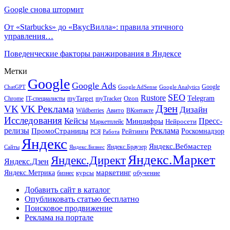
Google снова штормит
От «Starbucks» до «ВкусВилла»: правила этичного
управления…
Поведенческие факторы ранжирования в Яндексе
Метки
Google
Google Ads
Google
ChatGPT
Google AdSense
Google Analytics
SEO
Rustore
Telegram
Ozon
IT-специалисты
myTarget
myTracker
Chrome
VK Реклама
Дзен
VK
Дизайн
Wildberries
Авито
ВКонтакте
Исследования
Кейсы
Пресс-
Минцифры
Нейросети
Маркетплейс
релизы
Реклама
ПромоСтраницы
Рейтинги
Роскомнадзор
РСЯ
Работа
Яндекс
Яндекс.Вебмастер
Яндекс.Браузер
Сайты
Яндекс.Бизнес
Яндекс.Маркет
Яндекс.Директ
Яндекс.Дзен
маркетинг
Яндекс.Метрика
обучение
бизнес
курсы
Добавить сайт в каталог
Опубликовать статью бесплатно
Поисковое продвижение
Реклама на портале