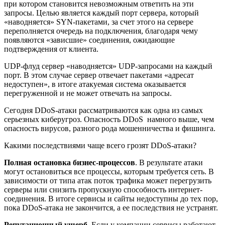
при котором становится невозможным ответить на эти
запросы. Целью является каждый порт сервера, который
«наводняется» SYN-пакетами, за счет этого на сервере
переполняется очередь на подключения, благодаря чему
появляются «зависшие» соединения, ожидающие
подтверждения от клиента.
UDP-флуд сервер «наводняется» UDP-запросами на каждый
порт. В этом случае сервер отвечает пакетами «адресат
недоступен», в итоге атакуемая система оказывается
перегруженной и не может отвечать на запросы.
Сегодня DDoS-атаки рассматриваются как одна из самых
серьезных киберугроз. Опасность DDoS намного выше, чем
опасность вирусов, разного рода мошенничества и фишинга.
Какими последствиями чаще всего грозят DDoS-атаки?
Полная остановка бизнес-процессов
. В результате атаки
могут остановиться все процессы, которым требуется сеть. В
зависимости от типа атак поток трафика может перегрузить
серверы или снизить пропускную способность интернет-
соединения. В итоге сервисы и сайты недоступны до тех пор,
пока DDoS-атака не закончится, а ее последствия не устранят.
Репутационный ущерб
. Если у компании сервисы работают