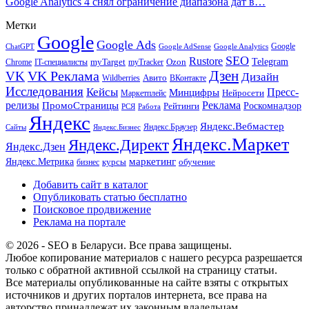
Google Analytics 4 снял ограничение диапазона дат в…
Метки
Google
Google Ads
Google
ChatGPT
Google AdSense
Google Analytics
SEO
Rustore
Telegram
Ozon
IT-специалисты
myTarget
myTracker
Chrome
VK Реклама
Дзен
VK
Дизайн
Wildberries
Авито
ВКонтакте
Исследования
Кейсы
Пресс-
Минцифры
Нейросети
Маркетплейс
релизы
Реклама
ПромоСтраницы
Рейтинги
Роскомнадзор
РСЯ
Работа
Яндекс
Яндекс.Вебмастер
Яндекс.Браузер
Сайты
Яндекс.Бизнес
Яндекс.Маркет
Яндекс.Директ
Яндекс.Дзен
маркетинг
Яндекс.Метрика
обучение
бизнес
курсы
Добавить сайт в каталог
Опубликовать статью бесплатно
Поисковое продвижение
Реклама на портале
© 2026 - SEO в Беларуси. Все права защищены.
Любое копирование материалов с нашего ресурса разрешается
только с обратной активной ссылкой на страницу статьи.
Все материалы опубликованные на сайте взяты с открытых
источников и других порталов интернета, все права на
авторство принадлежат их законным владельцам.