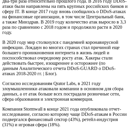
два-три раза относительно прошлого года. В 2016 году DDoS-
атаки были направлены на пять крупных российских банков и
сферу IT. В конце 2017 году вновь сообщалось о DDoS-атаках
на финансовые организации, в том числе Центральный банк,
а также Минздрав. В 2019 году количество атак выросло в 3,3
раза по сравнению с 2018 годом и продолжило расти в 2020
году.
В 2020 году мир столкнулся с пандемией коронавирусной
инфекции. Локдаун во многих странах стал причиной еще
большего проникновения интернета в жизнь людей и
поспособствовал очередному росту атак. Хакеры стали
действовать быстрее, изощреннее и осторожнее (по
данным Аналитического отчета DDoS-GUARD о DDoS-
атаках 2018-2020 гг. | Блог).
Согласно исследованиям Qrator Labs, в 2021 году
злоумышленники атаковали компании в основном для сбора
данных, а от атак больше всех пострадали розничные сети,
сфера образования и электронная коммерция.
Компания Stormwall в конце 2021 года опубликовала отчет-
исследование, согласно которому чаще DDoS-атакам в России
подвергался финансовый сектор (43%), ретейл-индустрия
(31%) и игровая сфера (18%).