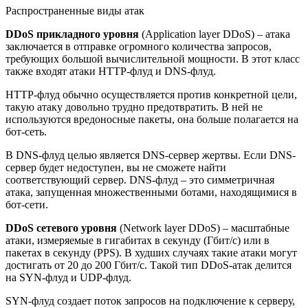
Распространенные виды атак
DDoS прикладного уровня
(Application layer DDoS) – атака
заключается в отправке огромного количества запросов,
требующих большой вычислительной мощности. В этот класс
также входят атаки HTTP-флуд и DNS-флуд.
HTTP-флуд обычно осуществляется против конкретной цели,
такую атаку довольно трудно предотвратить. В ней не
используются вредоносные пакеты, она больше полагается на
бот-сеть.
В DNS-флуд целью является DNS-сервер жертвы. Если DNS-
сервер будет недоступен, вы не сможете найти
соответствующий сервер. DNS-флуд – это симметричная
атака, запущенная множественными ботами, находящимися в
бот-сети.
DDoS сетевого уровня
(Network layer DDoS) – масштабные
атаки, измеряемые в гигабитах в секунду (Гбит/с) или в
пакетах в секунду (PPS). В худших случаях такие атаки могут
достигать от 20 до 200 Гбит/с. Такой тип DDoS-атак делится
на SYN-флуд и UDP-флуд.
SYN-флуд создает поток запросов на подключение к серверу,