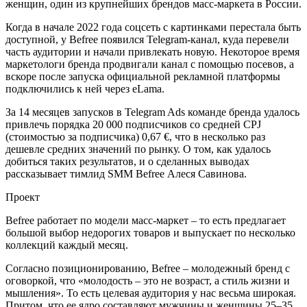
женщин, один из крупнейших брендов масс-маркета в России.
Когда в начале 2022 года соцсеть с картинками перестала быть
доступной, у Befree появился Telegram-канал, куда перевели
часть аудитории и начали привлекать новую. Некоторое время
маркетологи бренда продвигали канал с помощью посевов, а
вскоре после запуска официальной рекламной платформы
подключились к ней через eLama.
За 14 месяцев запусков в Telegram Ads команде бренда удалось
привлечь порядка 20 000 подписчиков со средней CPJ
(стоимостью за подписчика) 0,67 €, что в несколько раз
дешевле средних значений по рынку. О том, как удалось
добиться таких результатов, и о сделанных выводах
рассказывает тимлид SMM Befree Алеся Савинова.
Проект
Befree работает по модели масс-маркет – то есть предлагает
большой выбор недорогих товаров и выпускает по несколько
коллекций каждый месяц.
Согласно позиционированию, Befree – молодежный бренд с
оговоркой, что «молодость – это не возраст, а стиль жизни и
мышления». То есть целевая аудитория у нас весьма широкая.
Притом, что ее ядро составляют мужчины и женщины 25–35