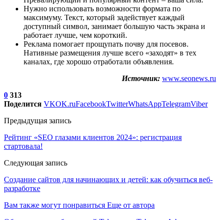
Нужно использовать возможности формата по
максимуму. Текст, который задействует каждый
доступный символ, занимает большую часть экрана и
работает лучше, чем короткий.
Реклама помогает прощупать почву для посевов.
Нативные размещения лучше всего «заходят» в тех
каналах, где хорошо отработали объявления.
Источник:
www.seonews.ru
0
313
Поделится
VK
OK.ru
Facebook
Twitter
WhatsApp
Telegram
Viber
Предыдущая запись
Рейтинг «SEO глазами клиентов 2024»: регистрация
стартовала!
Следующая запись
Создание сайтов для начинающих и детей: как обучиться веб-
разработке
Вам также могут понравиться
Еще от автора