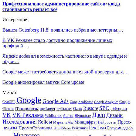
Профессиональное администрирование сайтов: когда
стабильность решает всё
Интересное:
Вышел Gutenberg 11.8: появились избранные паттерны,…
В VK Рекламе стало доступно продвижение личных
профилей…
Яндекс добавил возможность частичного выкупа одежды и
обуви…
Google может потребовать дополнительной проверки для…
Google анонсировал запуск Core update
Метки
Google
Google Ads
Google
ChatGPT
Google AdSense
Google Analytics
SEO
Rustore
Telegram
Ozon
IT-специалисты
myTarget
myTracker
Chrome
VK Реклама
Дзен
VK
Дизайн
Wildberries
Авито
ВКонтакте
Исследования
Кейсы
Пресс-
Минцифры
Нейросети
Маркетплейс
релизы
Реклама
ПромоСтраницы
Рейтинги
Роскомнадзор
РСЯ
Работа
Яндекс