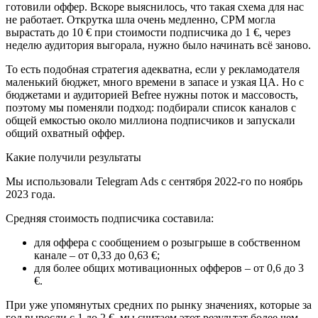
готовили оффер. Вскоре выяснилось, что такая схема для нас
не работает. Открутка шла очень медленно, CPM могла
вырастать до 10 € при стоимости подписчика до 1 €, через
неделю аудитория выгорала, нужно было начинать всё заново.
То есть подобная стратегия адекватна, если у рекламодателя
маленький бюджет, много времени в запасе и узкая ЦА. Но с
бюджетами и аудиторией Befree нужны поток и массовость,
поэтому мы поменяли подход: подбирали список каналов с
общей емкостью около миллиона подписчиков и запускали
общий охватный оффер.
Какие получили результаты
Мы использовали Telegram Ads с сентября 2022-го по ноябрь
2023 года.
Средняя стоимость подписчика составила:
для оффера с сообщением о розыгрыше в собственном
канале – от 0,33 до 0,63 €;
для более общих мотивационных офферов – от 0,6 до 3
€.
При уже упомянутых средних по рынку значениях, которые за
год выросли с 1 до 2 €, мы считаем этот результат более чем