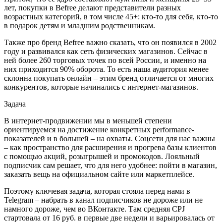
лет, покупки в Befree делают представители разных
возрастных категорий, в том числе 45+: кто-то для себя, кто-то
в подарок детям и младшим родственникам.
Также про бренд Befree важно сказать, что он появился в 2002
году и развивался как сеть физических магазинов. Сейчас в
ней более 260 торговых точек по всей России, и именно на
них приходится 90% оборота. То есть наша аудитория менее
склонна покупать онлайн – этим бренд отличается от многих
конкурентов, которые начинались с интернет-магазинов.
Задача
В интернет-продвижении мы в меньшей степени
ориентируемся на достижение конкретных performance-
показателей и в большей – на охваты. Соцсети для нас важны
– как пространство для расширения и прогрева базы клиентов
с помощью акций, розыгрышей и промокодов. Лояльный
подписчик сам решает, что для него удобнее: пойти в магазин,
заказать вещь на официальном сайте или маркетплейсе.
Поэтому ключевая задача, которая стояла перед нами в
Telegram – набрать в канал подписчиков не дороже или не
намного дороже, чем во ВКонтакте. Там средняя CPJ
стартовала от 16 руб. в первые две недели и варьировалась от