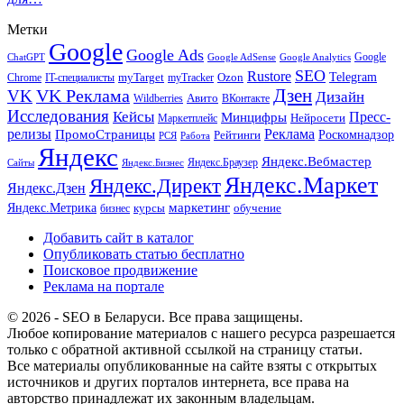
Метки
Google
Google Ads
Google
ChatGPT
Google AdSense
Google Analytics
SEO
Rustore
Telegram
Ozon
IT-специалисты
myTarget
myTracker
Chrome
VK Реклама
Дзен
VK
Дизайн
Wildberries
Авито
ВКонтакте
Исследования
Кейсы
Пресс-
Минцифры
Нейросети
Маркетплейс
релизы
Реклама
ПромоСтраницы
Рейтинги
Роскомнадзор
РСЯ
Работа
Яндекс
Яндекс.Вебмастер
Яндекс.Браузер
Сайты
Яндекс.Бизнес
Яндекс.Маркет
Яндекс.Директ
Яндекс.Дзен
маркетинг
Яндекс.Метрика
обучение
бизнес
курсы
Добавить сайт в каталог
Опубликовать статью бесплатно
Поисковое продвижение
Реклама на портале
© 2026 - SEO в Беларуси. Все права защищены.
Любое копирование материалов с нашего ресурса разрешается
только с обратной активной ссылкой на страницу статьи.
Все материалы опубликованные на сайте взяты с открытых
источников и других порталов интернета, все права на
авторство принадлежат их законным владельцам.