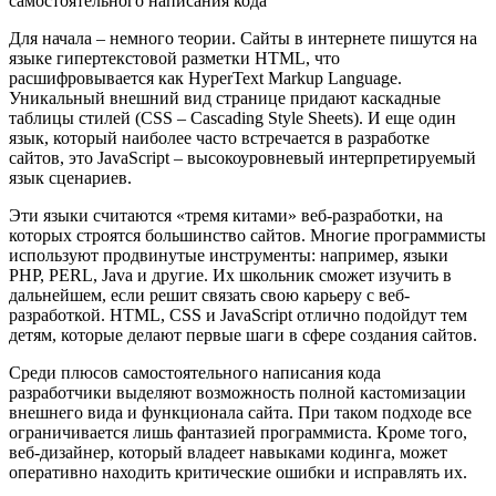
самостоятельного написания кода
Для начала – немного теории. Сайты в интернете пишутся на
языке гипертекстовой разметки HTML, что
расшифровывается как HyperText Markup Language.
Уникальный внешний вид странице придают каскадные
таблицы стилей (CSS – Cascading Style Sheets). И еще один
язык, который наиболее часто встречается в разработке
сайтов, это JavaScript – высокоуровневый интерпретируемый
язык сценариев.
Эти языки считаются «тремя китами» веб-разработки, на
которых строятся большинство сайтов. Многие программисты
используют продвинутые инструменты: например, языки
PHP, PERL, Java и другие. Их школьник сможет изучить в
дальнейшем, если решит связать свою карьеру с веб-
разработкой. HTML, CSS и JavaScript отлично подойдут тем
детям, которые делают первые шаги в сфере создания сайтов.
Среди плюсов самостоятельного написания кода
разработчики выделяют возможность полной кастомизации
внешнего вида и функционала сайта. При таком подходе все
ограничивается лишь фантазией программиста. Кроме того,
веб-дизайнер, который владеет навыками кодинга, может
оперативно находить критические ошибки и исправлять их.