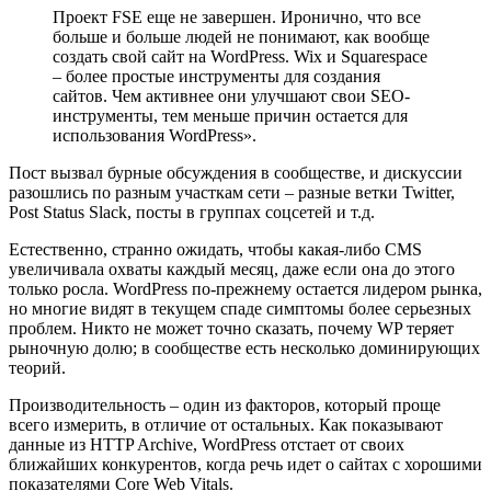
Проект FSE еще не завершен. Иронично, что все
больше и больше людей не понимают, как вообще
создать свой сайт на WordPress. Wix и Squarespace
– более простые инструменты для создания
сайтов. Чем активнее они улучшают свои SEO-
инструменты, тем меньше причин остается для
использования WordPress».
Пост вызвал бурные обсуждения в сообществе, и дискуссии
разошлись по разным участкам сети – разные ветки Twitter,
Post Status Slack, посты в группах соцсетей и т.д.
Естественно, странно ожидать, чтобы какая-либо CMS
увеличивала охваты каждый месяц, даже если она до этого
только росла. WordPress по-прежнему остается лидером рынка,
но многие видят в текущем спаде симптомы более серьезных
проблем. Никто не может точно сказать, почему WP теряет
рыночную долю; в сообществе есть несколько доминирующих
теорий.
Производительность – один из факторов, который проще
всего измерить, в отличие от остальных. Как показывают
данные из HTTP Archive, WordPress отстает от своих
ближайших конкурентов, когда речь идет о сайтах с хорошими
показателями Core Web Vitals.