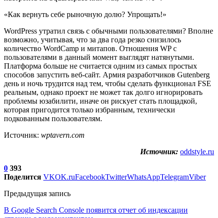
«Как вернуть себе рыночную долю? Упрощать!»
WordPress утратил связь с обычными пользователями? Вполне
возможно, учитывая, что за два года резко снизилось
количество WordCamp и митапов. Отношения WP с
пользователями в данный момент выглядят натянутыми.
Платформа больше не считается одним из самых простых
способов запустить веб-сайт. Армия разработчиков Gutenberg
день и ночь трудится над тем, чтобы сделать функционал FSE
реальным, однако проект не может так долго игнорировать
проблемы юзабилити, иначе он рискует стать площадкой,
которая пригодится только избранным, технически
подкованным пользователям.
Источник:
wptavern.com
Источник:
oddstyle.ru
0
393
Поделится
VK
OK.ru
Facebook
Twitter
WhatsApp
Telegram
Viber
Предыдущая запись
В Google Search Console появится отчет об индексации