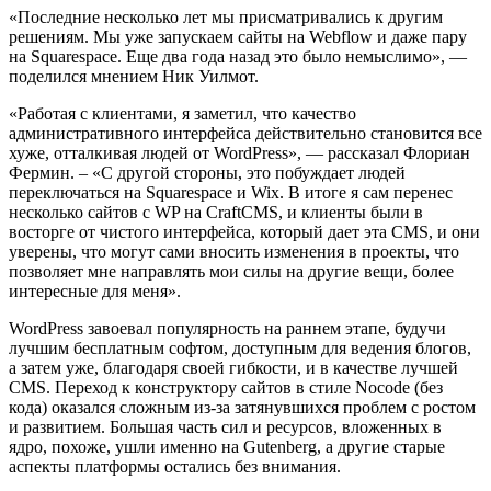
«Последние несколько лет мы присматривались к другим
решениям. Мы уже запускаем сайты на Webflow и даже пару
на Squarespace. Еще два года назад это было немыслимо», —
поделился мнением Ник Уилмот.
«Работая с клиентами, я заметил, что качество
административного интерфейса действительно становится все
хуже, отталкивая людей от WordPress», — рассказал Флориан
Фермин. – «С другой стороны, это побуждает людей
переключаться на Squarespace и Wix. В итоге я сам перенес
несколько сайтов с WP на CraftCMS, и клиенты были в
восторге от чистого интерфейса, который дает эта CMS, и они
уверены, что могут сами вносить изменения в проекты, что
позволяет мне направлять мои силы на другие вещи, более
интересные для меня».
WordPress завоевал популярность на раннем этапе, будучи
лучшим бесплатным софтом, доступным для ведения блогов,
а затем уже, благодаря своей гибкости, и в качестве лучшей
CMS. Переход к конструктору сайтов в стиле Nocode (без
кода) оказался сложным из-за затянувшихся проблем с ростом
и развитием. Большая часть сил и ресурсов, вложенных в
ядро, похоже, ушли именно на Gutenberg, а другие старые
аспекты платформы остались без внимания.