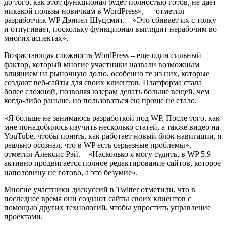
до того, как этот функционал будет полностью готов, не дает
никакой пользы новичкам в WordPress», — отметил
разработчик WP Дэниел Шуцсмит. – «Это сбивает их с толку
и отпугивает, поскольку функционал выглядит нерабочим во
многих аспектах».
Возрастающая сложность WordPress – еще один сильный
фактор, который многие участники назвали возможным
влиянием на рыночную долю, особенно те из них, которые
создают веб-сайты для своих клиентов. Платформа стала
более сложной, позволяя юзерам делать больше вещей, чем
когда-либо раньше, но пользоваться ею проще не стало.
«Я больше не занимаюсь разработкой под WP. После того, как
мне понадобилось изучить несколько статей, а также видео на
YouTube, чтобы понять, как работает новый блок навигации, я
реально осознал, что в WP есть серьезные проблемы», —
отметил Алексис Рэй. – «Насколько я могу судить, в WP 5.9
активно продвигается полное редактирование сайтов, которое
наполовину не готово, а это безумие».
Многие участники дискуссий в Twitter отметили, что в
последнее время они создают сайты своих клиентов с
помощью других технологий, чтобы упростить управление
проектами.