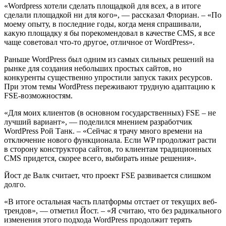
«Wordpress хотели сделать площадкой для всех, а в итоге
сделали площадкой ни для кого», — рассказал Флориан. – «По
моему опыту, в последние годы, когда меня спрашивали,
какую площадку я бы порекомендовал в качестве CMS, я все
чаще советовал что-то другое, отличное от WordPress».
Раньше WordPress был одним из самых сильных решений на
рынке для создания небольших простых сайтов, но
конкуренты существенно упростили запуск таких ресурсов.
При этом темы WordPress переживают трудную адаптацию к
FSE-возможностям.
«Для моих клиентов (в основном государственных) FSE – не
лучший вариант», — поделился мнением разработчик
WordPress Рой Танк. – «Сейчас я трачу много времени на
отключение нового функционала. Если WP продолжит расти
в сторону конструктора сайтов, то клиентам традиционных
CMS придется, скорее всего, выбирать иные решения».
Йост де Валк считает, что проект FSE развивается слишком
долго.
«В итоге остальная часть платформы отстает от текущих веб-
трендов», — отметил Йост. – «Я считаю, что без радикального
изменения этого подхода WordPress продолжит терять