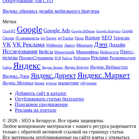
Оборудование для СТО
Яндекс обновил дизайн мобильного браузера
Метки
Google
Google Ads
Google
ChatGPT
Google AdSense
Google Analytics
SEO
Rustore
Telegram
Ozon
IT-специалисты
myTarget
myTracker
Chrome
VK Реклама
Дзен
VK
Дизайн
Wildberries
Авито
ВКонтакте
Исследования
Кейсы
Пресс-
Минцифры
Нейросети
Маркетплейс
релизы
Реклама
ПромоСтраницы
Рейтинги
Роскомнадзор
РСЯ
Работа
Яндекс
Яндекс.Вебмастер
Яндекс.Браузер
Сайты
Яндекс.Бизнес
Яндекс.Маркет
Яндекс.Директ
Яндекс.Дзен
маркетинг
Яндекс.Метрика
обучение
бизнес
курсы
Добавить сайт в каталог
Опубликовать статью бесплатно
Поисковое продвижение
Реклама на портале
© 2026 - SEO в Беларуси. Все права защищены.
Любое копирование материалов с нашего ресурса разрешается
только с обратной активной ссылкой на страницу статьи.
Все материалы опубликованные на сайте взяты с открытых