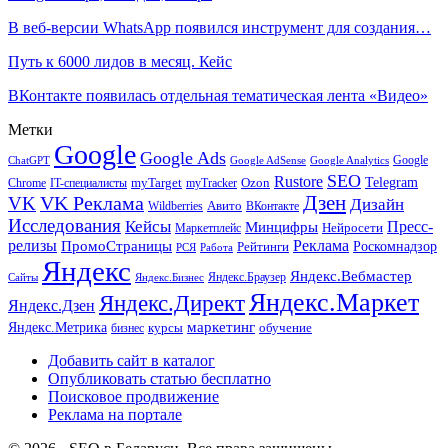
В веб-версии WhatsApp появился инструмент для создания…
Путь к 6000 лидов в месяц. Кейс
ВКонтакте появилась отдельная тематическая лента «Видео»
Метки
Google
Google Ads
Google
ChatGPT
Google AdSense
Google Analytics
SEO
Rustore
Telegram
Ozon
IT-специалисты
myTarget
myTracker
Chrome
VK Реклама
Дзен
VK
Дизайн
Wildberries
Авито
ВКонтакте
Исследования
Кейсы
Пресс-
Минцифры
Нейросети
Маркетплейс
релизы
Реклама
ПромоСтраницы
Рейтинги
Роскомнадзор
РСЯ
Работа
Яндекс
Яндекс.Вебмастер
Яндекс.Браузер
Сайты
Яндекс.Бизнес
Яндекс.Маркет
Яндекс.Директ
Яндекс.Дзен
маркетинг
Яндекс.Метрика
обучение
бизнес
курсы
Добавить сайт в каталог
Опубликовать статью бесплатно
Поисковое продвижение
Реклама на портале