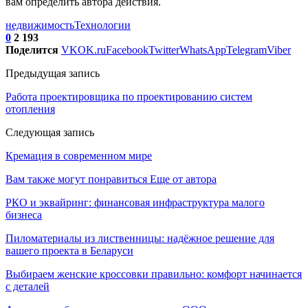
вам определить автора действия.
недвижимость
Технологии
0
2 193
Поделится
VK
OK.ru
Facebook
Twitter
WhatsApp
Telegram
Viber
Предыдущая запись
Работа проектировщика по проектированию систем
отопления
Следующая запись
Кремация в современном мире
Вам также могут понравиться
Еще от автора
РКО и эквайринг: финансовая инфраструктура малого
бизнеса
Пиломатериалы из лиственницы: надёжное решение для
вашего проекта в Беларуси
Выбираем женские кроссовки правильно: комфорт начинается
с деталей