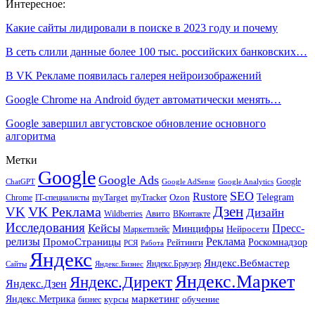
Интересное:
Какие сайты лидировали в поиске в 2023 году и почему
В сеть слили данные более 100 тыс. российских банковских…
В VK Рекламе появилась галерея нейроизображений
Google Chrome на Android будет автоматически менять…
Google завершил августовское обновление основного
алгоритма
Метки
Google
Google Ads
Google
ChatGPT
Google AdSense
Google Analytics
SEO
Rustore
Telegram
Ozon
IT-специалисты
myTarget
myTracker
Chrome
VK Реклама
Дзен
VK
Дизайн
Wildberries
Авито
ВКонтакте
Исследования
Кейсы
Пресс-
Минцифры
Нейросети
Маркетплейс
релизы
Реклама
ПромоСтраницы
Рейтинги
Роскомнадзор
РСЯ
Работа
Яндекс
Яндекс.Вебмастер
Яндекс.Браузер
Сайты
Яндекс.Бизнес
Яндекс.Маркет
Яндекс.Директ
Яндекс.Дзен
маркетинг
Яндекс.Метрика
обучение
бизнес
курсы