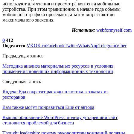
используют для чтения и просмотра контента мобильные
устройства. При этом традиционно в начале года объемы
мобильного трафика проседают, а затем возрастают до
максимального значения.
Источник:
webformyself.com
0
412
Поделится
VK
OK.ru
Facebook
Twitter
WhatsApp
Telegram
Viber
Предыдущая запись
Методика анализа материальных ресурсов в условиях
применения новейших информационных технологий
Следующая запись
Яндекс.Еда сократит расходы пластика в заказах из
ресторанов
Вам также могут понравиться
Еще от автора
Вышло обновление WordPress: почему устаревший сайт
становится проблемой для бизнеса
Thought leadership: почему руководители компаний должны