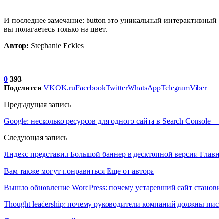
И последнее замечание: button это уникальный интерактивный 
вы полагаетесь только на цвет.
Автор:
Stephanie Eckles
0
393
Поделится
VK
OK.ru
Facebook
Twitter
WhatsApp
Telegram
Viber
Предыдущая запись
Google: несколько ресурсов для одного сайта в Search Console –
Следующая запись
Яндекс представил Большой баннер в десктопной версии Глав
Вам также могут понравиться
Еще от автора
Вышло обновление WordPress: почему устаревший сайт станови
Thought leadership: почему руководители компаний должны пис