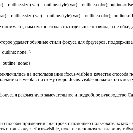
ar(—outline-size) var(—outline-style) var(—outline-color); outline-offse
: var(—outline-size) var(—outline-style) var(—outline-color); outline-of
е понимают, нам нужно создавать отдельные правила, а не объеди
 которое удаляет обычные стили фокуса для браузеров, поддерживаю
{ outline: none; }
{ outline: none;}
реключились на использование :focus-visible в качестве способ
чанию в webkit, поэтому скоро :focus-visible должно стать дост
окуса я рекомендую замечательное и подробное руководство Са
и способы применения настроек с помощью пользовательских св
 стиль фокуса :focus-visible, пока не используете клавишу табу