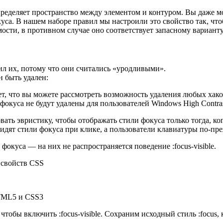
 определяет пространство между элементом и контуром. Вы даже м
куса. В нашем наборе правил мы настроили это свойство так, чт
ости, в противном случае оно соответствует запасному варианту 
лил их, потому что они считались «уродливыми».
н быть удален:
ачает, что вы можете рассмотреть возможность удаления любых ха
фокуса не будут удалены для пользователей Windows High Contra
овать эвристику, чтобы отображать стили фокуса только тогда, 
идят стили фокуса при клике, а пользователи клавиатуры по-пре
окуса — на них не распространяется поведение :focus-visible.
HTML5 и CSS3
тобы включить :focus-visible. Сохраним исходный стиль :focus,