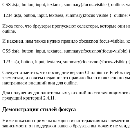
CSS :is(a, button, input, textarea, summary):focus-visible { outline: v
1234
:is(a, button, input, textarea, summary):focus-visible { outline
Из-за того, что браузеры пропускают селекторы, которые они н
outline.
И наконец, нам также нужно правило :focus:not(:focus-visible),
CSS :is(a, button, input, textarea, summary):focus:not(:focus-visible) 
123
:is(a, button, input, textarea, summary):focus:not(:focus-visible) 
Следует отметить, что последние версии Chromium и Firefox пе
элементам, и совсем недавно это правило было включено по умол
настраиваем внешний вид для outline.
Для получения дополнительных указаний по стилям видимого ф
грядущий критерий 2.4.11.
Демонстрация стилей фокуса
Ниже показано примеры каждого из интерактивных элементов 
зависимости от поддержки вашего браузера вы можете не увидеть