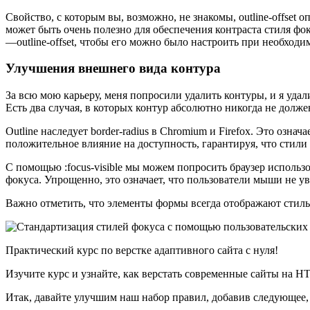
Свойство, с которым вы, возможно, не знакомы, outline-offset
может быть очень полезно для обеспечения контраста стиля фо
—outline-offset, чтобы его можно было настроить при необходим
Улучшения внешнего вида контура
За всю мою карьеру, меня попросили удалить контуры, и я уда
Есть два случая, в которых контур абсолютно никогда не долже
Outline наследует border-radius в Chromium и Firefox. Это озн
положительное влияние на доступность, гарантируя, что стили 
С помощью :focus-visible мы можем попросить браузер использ
фокуса. Упрощенно, это означает, что пользователи мыши не ув
Важно отметить, что элементы формы всегда отображают стиль ф
Практический курс по верстке адаптивного сайта с нуля!
Изучите курс и узнайте, как верстать современные сайты на 
Итак, давайте улучшим наш набор правил, добавив следующее, ч