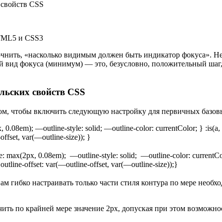
HTML5 и CSS3
ить, «насколько видимым должен быть индикатор фокуса». Несмо
 вид фокуса (минимум) — это, безусловно, положительный шаг,
льских свойств CSS
в том, чтобы включить следующую настройку для первичных базо
 0.08em); —outline-style: solid; —outline-color: currentColor; } :is(a, 
offset, var(—outline-size)); }
ze: max(2px, 0.08em); —outline-style: solid; —outline-color: currentCol
outline-offset: var(—outline-offset, var(—outline-size));}
вам гибко настраивать только части стиля контура по мере необ
печить по крайней мере значение 2px, допуская при этом возмож