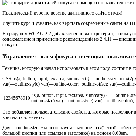
Практический курс по верстке адаптивного сайта с нуля!
Изучите курс и узнайте, как верстать современные сайты на 
В грядущем WCAG 2.2 добавляется новый критерий, чтобы уточн
ознакомление и применение рекомендаций из 2.4.11 — внешний
фокуса.
Управление стилем фокуса с помощью пользовате
Техника, которую я начал использовать в этом году, состоит 
CSS :is(a, button, input, textarea, summary) { —outline-size: max(2px,
var(—outline-style) var(—outline-color); outline-offset: var(—outline-
:is(a, button, input, textarea, summary) { —outline-si
12345678910
outline-size) var(—outline-style) var(—outline-color); 
Это добавляет пользовательские свойства, которые позволяют 
контекста элемента.
Для —outline-size, мы используем значение max(), чтобы обес
большой кнопки или ссылки в заголовке) на основе 0.08em.