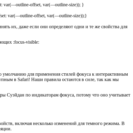
t: var(—outline-offset, var(—outline-size)); }
fset: var(—outline-offset, var(—outline-size));}
нять их, даже если они определяют одни и те же свойства для
щих :focus-visible:
а по умолчанию для применения стилей фокуса к интерактивным
упным в Safari! Наши правила остаются в силе, так как мы
ры Суэйдан по индикаторам фокуса, потому что оно учитывает
ойств, включая несколько изменений для темного режима. В
ляции.