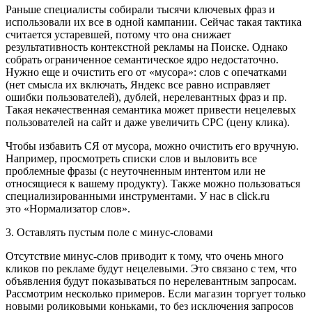
Раньше специалисты собирали тысячи ключевых фраз и
использовали их все в одной кампании. Сейчас такая тактика
считается устаревшей, потому что она снижает
результативность контекстной рекламы на Поиске. Однако
собрать ограниченное семантическое ядро недостаточно.
Нужно еще и очистить его от «мусора»: слов с опечатками
(нет смысла их включать, Яндекс все равно исправляет
ошибки пользователей), дублей, нерелевантных фраз и пр.
Такая некачественная семантика может привести нецелевых
пользователей на сайт и даже увеличить CPC (цену клика).
Чтобы избавить СЯ от мусора, можно очистить его вручную.
Например, просмотреть списки слов и выловить все
проблемные фразы (с неуточненным интентом или не
относящиеся к вашему продукту). Также можно пользоваться
специализированными инструментами. У нас в click.ru
это «Нормализатор слов».
3. Оставлять пустым поле с минус-словами
Отсутствие минус-слов приводит к тому, что очень много
кликов по рекламе будут нецелевыми. Это связано с тем, что
объявления будут показываться по нерелевантным запросам.
Рассмотрим несколько примеров. Если магазин торгует только
новыми роликовыми коньками, то без исключения запросов