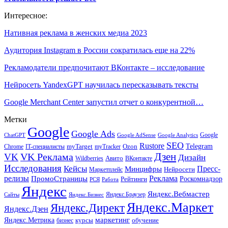
Интересное:
Нативная реклама в женских медиа 2023
Аудитория Instagram в России сократилась еще на 22%
Рекламодатели предпочитают ВКонтакте – исследование
Нейросеть YandexGPT научилась пересказывать тексты
Google Merchant Center запустил отчет о конкурентной…
Метки
Google
Google Ads
Google
ChatGPT
Google AdSense
Google Analytics
SEO
Rustore
Telegram
Ozon
IT-специалисты
myTarget
myTracker
Chrome
VK Реклама
Дзен
VK
Дизайн
Wildberries
Авито
ВКонтакте
Исследования
Кейсы
Пресс-
Минцифры
Нейросети
Маркетплейс
релизы
Реклама
ПромоСтраницы
Рейтинги
Роскомнадзор
РСЯ
Работа
Яндекс
Яндекс.Вебмастер
Яндекс.Браузер
Сайты
Яндекс.Бизнес
Яндекс.Маркет
Яндекс.Директ
Яндекс.Дзен
маркетинг
Яндекс.Метрика
обучение
бизнес
курсы