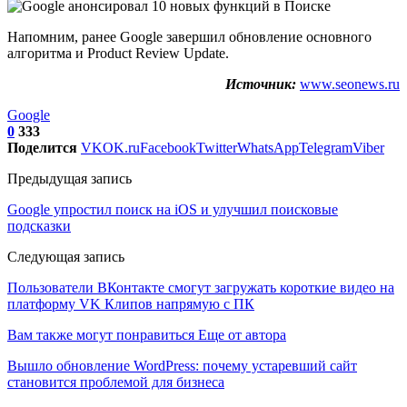
Напомним, ранее Google завершил обновление основного
алгоритма и Product Review Update.
Источник:
www.seonews.ru
Google
0
333
Поделится
VK
OK.ru
Facebook
Twitter
WhatsApp
Telegram
Viber
Предыдущая запись
Google упростил поиск на iOS и улучшил поисковые
подсказки
Следующая запись
Пользователи ВКонтакте смогут загружать короткие видео на
платформу VK Клипов напрямую с ПК
Вам также могут понравиться
Еще от автора
Вышло обновление WordPress: почему устаревший сайт
становится проблемой для бизнеса