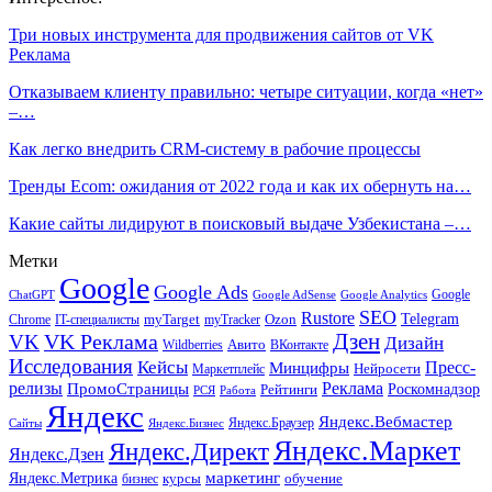
Три новых инструмента для продвижения сайтов от VK
Реклама
Отказываем клиенту правильно: четыре ситуации, когда «нет»
–…
Как легко внедрить CRM-систему в рабочие процессы
Тренды Ecom: ожидания от 2022 года и как их обернуть на…
Какие сайты лидируют в поисковый выдаче Узбекистана –…
Метки
Google
Google Ads
Google
ChatGPT
Google AdSense
Google Analytics
SEO
Rustore
Telegram
Ozon
IT-специалисты
myTarget
myTracker
Chrome
VK Реклама
Дзен
VK
Дизайн
Wildberries
Авито
ВКонтакте
Исследования
Кейсы
Пресс-
Минцифры
Нейросети
Маркетплейс
релизы
Реклама
ПромоСтраницы
Рейтинги
Роскомнадзор
РСЯ
Работа
Яндекс
Яндекс.Вебмастер
Яндекс.Браузер
Сайты
Яндекс.Бизнес
Яндекс.Маркет
Яндекс.Директ
Яндекс.Дзен
маркетинг
Яндекс.Метрика
обучение
бизнес
курсы