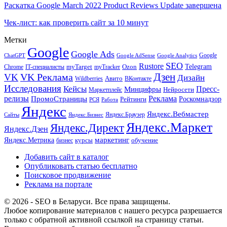
Раскатка Google March 2022 Product Reviews Update завершена
Чек-лист: как проверить сайт за 10 минут
Метки
Google
Google Ads
Google
ChatGPT
Google AdSense
Google Analytics
SEO
Rustore
Telegram
Ozon
IT-специалисты
myTarget
myTracker
Chrome
VK Реклама
Дзен
VK
Дизайн
Wildberries
Авито
ВКонтакте
Исследования
Кейсы
Пресс-
Минцифры
Нейросети
Маркетплейс
релизы
Реклама
ПромоСтраницы
Рейтинги
Роскомнадзор
РСЯ
Работа
Яндекс
Яндекс.Вебмастер
Яндекс.Браузер
Сайты
Яндекс.Бизнес
Яндекс.Маркет
Яндекс.Директ
Яндекс.Дзен
маркетинг
Яндекс.Метрика
обучение
бизнес
курсы
Добавить сайт в каталог
Опубликовать статью бесплатно
Поисковое продвижение
Реклама на портале
© 2026 - SEO в Беларуси. Все права защищены.
Любое копирование материалов с нашего ресурса разрешается
только с обратной активной ссылкой на страницу статьи.