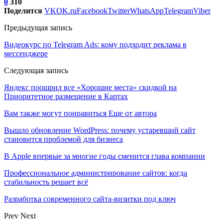
0
310
Поделится
VK
OK.ru
Facebook
Twitter
WhatsApp
Telegram
Viber
Предыдущая запись
Видеокурс по Telegram Ads: кому подходит реклама в
мессенджере
Следующая запись
Яндекс поощрил все «Хорошие места» скидкой на
Приоритетное размещение в Картах
Вам также могут понравиться
Еще от автора
Вышло обновление WordPress: почему устаревший сайт
становится проблемой для бизнеса
В Apple впервые за многие годы сменится глава компании
Профессиональное администрирование сайтов: когда
стабильность решает всё
Разработка современного сайта-визитки под ключ
Prev
Next