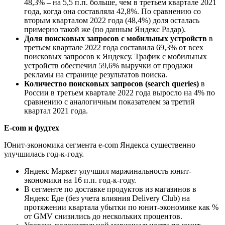
48,3%
–
на 5,5 п.п. больше, чем в третьем квартале 2021
года, когда она составляла 42,8%. По сравнению со
вторым кварталом 2022 года (48,4%) доля осталась
примерно такой же (по данным Яндекс Радар).
Доля поисковых запросов с мобильных устройств
в
третьем квартале 2022 года составила 69,3% от всех
поисковых запросов к Яндексу. Трафик с мобильных
устройств обеспечил 59,6% выручки от продажи
рекламы на странице результатов поиска.
Количество поисковых запросов (search queries)
в
России в третьем квартале 2022 года выросло на 4% по
сравнению с аналогичным показателем за третий
квартал 2021 года.
E-com и фудтех
Юнит-экономика сегмента e-com Яндекса существенно
улучшилась год-к-году.
Яндекс Маркет улучшил маржинальность юнит-
экономики на 16 п.п. год-к-году.
В сегменте по доставке продуктов из магазинов в
Яндекс Еде (без учета влияния Delivery Club) на
протяжении квартала убытки по юнит-экономике как %
от GMV снизились до нескольких процентов.