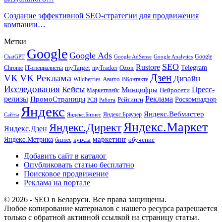
Создание эффективной SEO-стратегии для продвижения
компании…
Метки
Google
Google Ads
Google
ChatGPT
Google AdSense
Google Analytics
SEO
Rustore
Telegram
Ozon
IT-специалисты
myTarget
myTracker
Chrome
VK Реклама
Дзен
VK
Дизайн
Wildberries
Авито
ВКонтакте
Исследования
Кейсы
Пресс-
Минцифры
Нейросети
Маркетплейс
релизы
Реклама
ПромоСтраницы
Рейтинги
Роскомнадзор
РСЯ
Работа
Яндекс
Яндекс.Вебмастер
Яндекс.Браузер
Сайты
Яндекс.Бизнес
Яндекс.Маркет
Яндекс.Директ
Яндекс.Дзен
маркетинг
Яндекс.Метрика
обучение
бизнес
курсы
Добавить сайт в каталог
Опубликовать статью бесплатно
Поисковое продвижение
Реклама на портале
© 2026 - SEO в Беларуси. Все права защищены.
Любое копирование материалов с нашего ресурса разрешается
только с обратной активной ссылкой на страницу статьи.