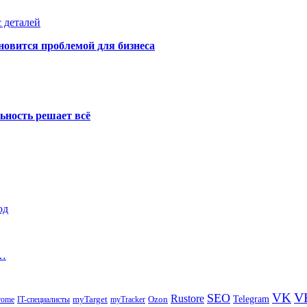
 деталей
новится проблемой для бизнеса
ьность решает всё
од
а…
V
VK
SEO
Rustore
Telegram
Ozon
IT-специалисты
myTarget
myTracker
rome