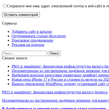
Сохраните мое имя, адрес электронной почты и веб-сайт в э
Сервисы
Добавить сайт в каталог
Опубликовать статью бесплатно
Поисковое продвижение
Реклама на портале
Свежие записи
РКО и эквайринг: финансовая инфраструктура малого би
Пиломатериалы из лиственницы: надёжное решение для в
Выбираем женские кроссовки правильно: комфорт начина
Новая цена iPhone 17 в России и стоимость модели на 202
Вышло обновление WordPress: почему устаревший сайт с
РКО и эквайринг: финансовая инфраструктура малого бизнеса
Пиломатериалы из лиственницы: надёжное решение для вашего
В Apple впервые за многие годы сменится глава компании