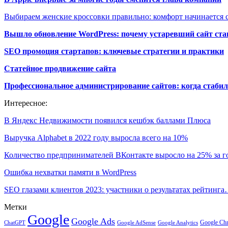
Выбираем женские кроссовки правильно: комфорт начинается с
Вышло обновление WordPress: почему устаревший сайт ста
SEO промоция стартапов: ключевые стратегии и практики
Статейное продвижение сайта
Профессиональное администрирование сайтов: когда стабил
Интересное:
В Яндекс Недвижимости появился кешбэк баллами Плюса
Выручка Alphabet в 2022 году выросла всего на 10%
Количество предпринимателей ВКонтакте выросло на 25% за г
Ошибка нехватки памяти в WordPress
SEO глазами клиентов 2023: участники о результатах рейтинг
Метки
Google
Google Ads
Google Ch
ChatGPT
Google AdSense
Google Analytics