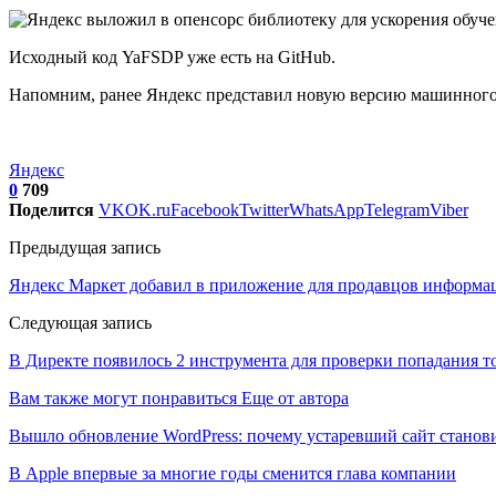
Исходный код YaFSDP уже есть на GitHub.
Напомним, ранее Яндекс представил новую версию машинного
Яндекс
0
709
Поделится
VK
OK.ru
Facebook
Twitter
WhatsApp
Telegram
Viber
Предыдущая запись
Яндекс Маркет добавил в приложение для продавцов информа
Следующая запись
В Директе появилось 2 инструмента для проверки попадания т
Вам также могут понравиться
Еще от автора
Вышло обновление WordPress: почему устаревший сайт станови
В Apple впервые за многие годы сменится глава компании