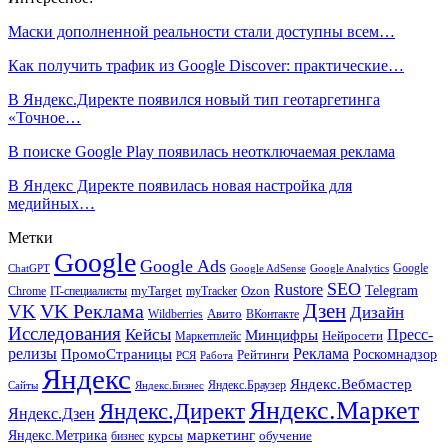
Маски дополненной реальности стали доступны всем…
Как получить трафик из Google Discover: практические…
В Яндекс.Директе появился новый тип геотаргетинга
«Точное…
В поиске Google Play появилась неотключаемая реклама
В Яндекс Директе появилась новая настройка для
медийных…
Метки
Google
Google Ads
Google
ChatGPT
Google AdSense
Google Analytics
SEO
Rustore
Telegram
Ozon
IT-специалисты
myTarget
myTracker
Chrome
VK Реклама
Дзен
VK
Дизайн
Wildberries
Авито
ВКонтакте
Исследования
Кейсы
Пресс-
Минцифры
Нейросети
Маркетплейс
релизы
Реклама
ПромоСтраницы
Рейтинги
Роскомнадзор
РСЯ
Работа
Яндекс
Яндекс.Вебмастер
Яндекс.Браузер
Сайты
Яндекс.Бизнес
Яндекс.Маркет
Яндекс.Директ
Яндекс.Дзен
маркетинг
Яндекс.Метрика
обучение
бизнес
курсы