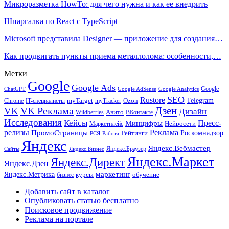
Микроразметка HowTo: для чего нужна и как ее внедрить
Шпаргалка по React с TypeScript
Microsoft представила Designer — приложение для создания…
Как продвигать пункты приема металлолома: особенности,…
Метки
Google
Google Ads
Google
ChatGPT
Google AdSense
Google Analytics
SEO
Rustore
Telegram
Ozon
IT-специалисты
myTarget
myTracker
Chrome
VK Реклама
Дзен
VK
Дизайн
Wildberries
Авито
ВКонтакте
Исследования
Кейсы
Пресс-
Минцифры
Нейросети
Маркетплейс
релизы
Реклама
ПромоСтраницы
Рейтинги
Роскомнадзор
РСЯ
Работа
Яндекс
Яндекс.Вебмастер
Яндекс.Браузер
Сайты
Яндекс.Бизнес
Яндекс.Маркет
Яндекс.Директ
Яндекс.Дзен
маркетинг
Яндекс.Метрика
обучение
бизнес
курсы
Добавить сайт в каталог
Опубликовать статью бесплатно
Поисковое продвижение
Реклама на портале