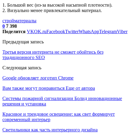
1. Большой вес (из-за высокой насыпной плотности).
2. Визуально менее привлекательный материал.
стройматериалы
0
7 398
Поделится
VK
OK.ru
Facebook
Twitter
WhatsApp
Telegram
Viber
Предыдущая запись
Третья версия интернета не сможет обойтись без
традиционного SEO
Следующая запись
Google обновляет логотип Chrome
Вам также могут понравиться
Еще от автора
Системы пожарной сигнализации Болид инновационные
решения и установка
Красивое и трендовое освещение: как свет формирует
современный интерьер
Светильники как часть интерьерного дизайна