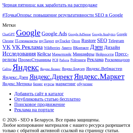
Черная пятница: как заработать на распродаже
#ТочкаОпоры: повышение результативности SEO в Google
Метки
Google
Google Ads
Google
ChatGPT
Google AdSense
Google Analytics
SEO
Rustore
Telegram
Ozon
IT-специалисты
myTarget
myTracker
Chrome
VK Реклама
Дзен
VK
Дизайн
Wildberries
Авито
ВКонтакте
Исследования
Кейсы
Пресс-
Минцифры
Нейросети
Маркетплейс
релизы
Реклама
ПромоСтраницы
Рейтинги
Роскомнадзор
РСЯ
Работа
Яндекс
Яндекс.Вебмастер
Яндекс.Браузер
Сайты
Яндекс.Бизнес
Яндекс.Маркет
Яндекс.Директ
Яндекс.Дзен
маркетинг
Яндекс.Метрика
обучение
бизнес
курсы
Добавить сайт в каталог
Опубликовать статью бесплатно
Поисковое продвижение
Реклама на портале
© 2026 - SEO в Беларуси. Все права защищены.
Любое копирование материалов с нашего ресурса разрешается
только с обратной активной ссылкой на страницу статьи.