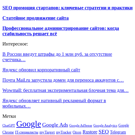
SEO промоция стартапов: ключевые стратегии и практики
Статейное продвижение сайта
Профессиональное администрирование сайтов: когда
стабильность решает всё
Интересное:
В России введут штрафы до 1 млн руб. за отсутствие
счетчика…
Яндекс обновил корпоративный сайт
Почта Mail.ru запустила домен для переноса аккаунтов с…
Wowmall: бесплатная экспериментальная блочная тема для…
Яндекс обновляет нативный рекламный формат в
мобильных…
Метки
Google
Google Ads
Google
ChatGPT
Google AdSense
Google Analytics
SEO
Rustore
Telegram
Ozon
IT-специалисты
myTarget
myTracker
Chrome