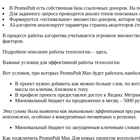
В PromoPult есть собственная база ссылочных доноров. На 
Для заданного запроса проводится анализ топов поисковых
Формируется «оптимальное» множество доноров, которое пр
AI-алгоритм анализирует параметры страниц-акцепторов (то
В процессе работы алгоритма учитывается огромное множество
факторов.
Подробное описание работы технологии – здесь.
Важные условия для эффективной работы технологии
Вот условия, при которых PromoPult Max будет работать наибо
В проект нужно добавить как можно больше слов, по кот
массы по ключам, близким к топу.
В профиле проекта предоставлен доступ к Яндекс Метрик
Минимальный бюджет на продвижение в месяц – 5000 ру
Эта сумма была выявлена как минимально эффективная при р
невозможно, особенно в конкурентных тематиках и регионах.
Минимальный бюджет по запущенным ключевым словам –
Как подключить PromoPult Max Для новых проектов воспользу