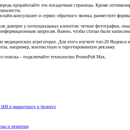
чередь проработайте эти посадочные страницы. Кроме оптимизир
пециалисты.
лайн-консультант и сервис обратного звонка, разместите формы
и доверие у потенциальных клиентов: четкие фотографии, опыт
по информационным запросам. Важно, чтобы статьи были написа
не медицинских агрегаторах. Для этого изучите топ-20 Яндекса 
ты, например, контекстную и таргетированную рекламу.
из поиска – подключайте технологию PromoPult Max.
о ИИ в маркетинге и бизнесе
чины и решения