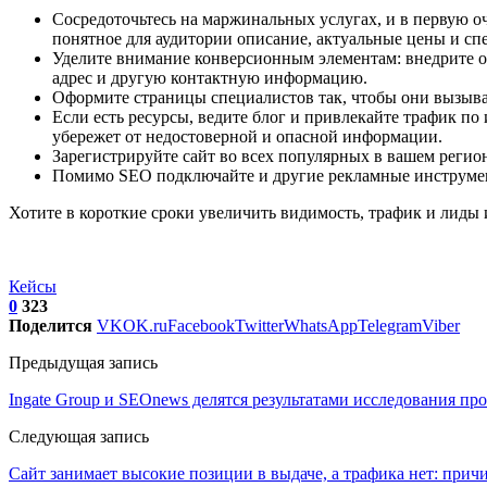
Сосредоточьтесь на маржинальных услугах, и в первую о
понятное для аудитории описание, актуальные цены и с
Уделите внимание конверсионным элементам: внедрите он
адрес и другую контактную информацию.
Оформите страницы специалистов так, чтобы они вызывал
Если есть ресурсы, ведите блог и привлекайте трафик 
убережет от недостоверной и опасной информации.
Зарегистрируйте сайт во всех популярных в вашем регио
Помимо SEO подключайте и другие рекламные инструмен
Хотите в короткие сроки увеличить видимость, трафик и лиды 
Кейсы
0
323
Поделится
VK
OK.ru
Facebook
Twitter
WhatsApp
Telegram
Viber
Предыдущая запись
Ingate Group и SEOnews делятся результатами исследования пр
Следующая запись
Сайт занимает высокие позиции в выдаче, а трафика нет: при