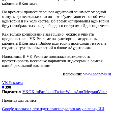
По времени процесс переноса аудиторий занимает от одной
минуты до нескольких часов – это будет зависеть от объема
аудиторий и их количества. Во время копирования аудитории
будут отображаться на дашборде со статусом «Идет подсчет».
Как только копирование завершено, можно начинать
продвижение в VK Рекламе на аудитории, загруженные из
кабинета ВКонтакте. Выбор аудитории происходит на этапе
создания группы объявлений в блоке «Аудитории».
Напомним, В VK Рекламе появилась возможность
протестировать несколько вариантов лид-формы в рамках
одной рекламной кампании.
Источник:
www.seonews.ru
VK Реклама
0
398
Поделится
VK
OK.ru
Facebook
Twitter
WhatsApp
Telegram
Viber
Предыдущая запись
Google рассказал, что ждет поисковую рекламу в эпоху ИИ