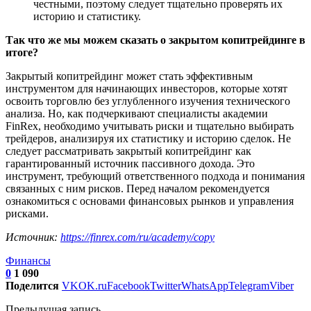
честными, поэтому следует тщательно проверять их
историю и статистику.
Так что же мы можем сказать о закрытом копитрейдинге в
итоге?
Закрытый копитрейдинг может стать эффективным
инструментом для начинающих инвесторов, которые хотят
освоить торговлю без углубленного изучения технического
анализа. Но, как подчеркивают специалисты академии
FinRex, необходимо учитывать риски и тщательно выбирать
трейдеров, анализируя их статистику и историю сделок. Не
следует рассматривать закрытый копитрейдинг как
гарантированный источник пассивного дохода. Это
инструмент, требующий ответственного подхода и понимания
связанных с ним рисков. Перед началом рекомендуется
ознакомиться с основами финансовых рынков и управления
рисками.
Источник:
https://finrex.com/ru/academy/copy
Финансы
0
1 090
Поделится
VK
OK.ru
Facebook
Twitter
WhatsApp
Telegram
Viber
Предыдущая запись