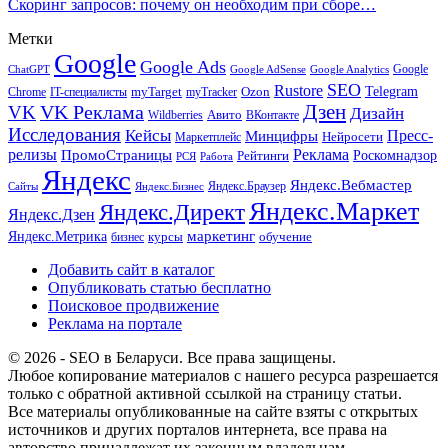
Скоринг запросов: почему он необходим при сборе…
Метки
Google
Google Ads
Google
ChatGPT
Google AdSense
Google Analytics
SEO
Rustore
Telegram
Ozon
IT-специалисты
myTarget
myTracker
Chrome
VK Реклама
Дзен
VK
Дизайн
Wildberries
Авито
ВКонтакте
Исследования
Кейсы
Пресс-
Минцифры
Нейросети
Маркетплейс
релизы
Реклама
ПромоСтраницы
Рейтинги
Роскомнадзор
РСЯ
Работа
Яндекс
Яндекс.Вебмастер
Яндекс.Браузер
Сайты
Яндекс.Бизнес
Яндекс.Маркет
Яндекс.Директ
Яндекс.Дзен
маркетинг
Яндекс.Метрика
обучение
бизнес
курсы
Добавить сайт в каталог
Опубликовать статью бесплатно
Поисковое продвижение
Реклама на портале
© 2026 - SEO в Беларуси. Все права защищены.
Любое копирование материалов с нашего ресурса разрешается
только с обратной активной ссылкой на страницу статьи.
Все материалы опубликованные на сайте взяты с открытых
источников и других порталов интернета, все права на
авторство принадлежат их законным владельцам.