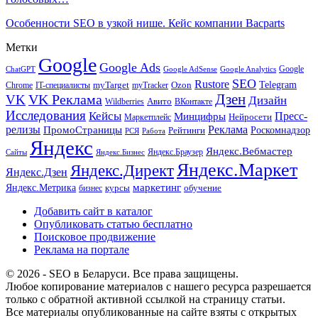
Особенности SEO в узкой нише. Кейс компании Bacparts
Метки
Google
Google Ads
Google
ChatGPT
Google AdSense
Google Analytics
SEO
Rustore
Telegram
Ozon
IT-специалисты
myTarget
myTracker
Chrome
VK Реклама
Дзен
VK
Дизайн
Wildberries
Авито
ВКонтакте
Исследования
Кейсы
Пресс-
Минцифры
Нейросети
Маркетплейс
релизы
Реклама
ПромоСтраницы
Рейтинги
Роскомнадзор
РСЯ
Работа
Яндекс
Яндекс.Вебмастер
Яндекс.Браузер
Сайты
Яндекс.Бизнес
Яндекс.Маркет
Яндекс.Директ
Яндекс.Дзен
маркетинг
Яндекс.Метрика
обучение
бизнес
курсы
Добавить сайт в каталог
Опубликовать статью бесплатно
Поисковое продвижение
Реклама на портале
© 2026 - SEO в Беларуси. Все права защищены.
Любое копирование материалов с нашего ресурса разрешается
только с обратной активной ссылкой на страницу статьи.
Все материалы опубликованные на сайте взяты с открытых