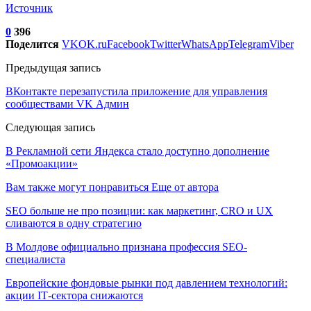
Источник
0
396
Поделится
VK
OK.ru
Facebook
Twitter
WhatsApp
Telegram
Viber
Предыдущая запись
ВКонтакте перезапустила приложение для управления
сообществами VK Админ
Следующая запись
В Рекламной сети Яндекса стало доступно дополнение
«Промоакции»
Вам также могут понравиться
Еще от автора
SEO больше не про позиции: как маркетинг, CRO и UX
сливаются в одну стратегию
В Молдове официально признана профессия SEO-
специалиста
Европейские фондовые рынки под давлением технологий:
акции IT‑сектора снижаются