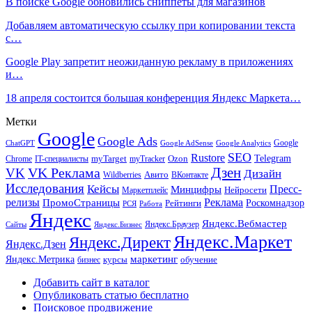
В поиске Google обновились сниппеты для магазинов
Добавляем автоматическую ссылку при копировании текста
с…
Google Play запретит неожиданную рекламу в приложениях
и…
18 апреля состоится большая конференция Яндекс Маркета…
Метки
Google
Google Ads
Google
ChatGPT
Google AdSense
Google Analytics
SEO
Rustore
Telegram
Ozon
IT-специалисты
myTarget
myTracker
Chrome
VK Реклама
Дзен
VK
Дизайн
Wildberries
Авито
ВКонтакте
Исследования
Кейсы
Пресс-
Минцифры
Нейросети
Маркетплейс
релизы
Реклама
ПромоСтраницы
Рейтинги
Роскомнадзор
РСЯ
Работа
Яндекс
Яндекс.Вебмастер
Яндекс.Браузер
Сайты
Яндекс.Бизнес
Яндекс.Маркет
Яндекс.Директ
Яндекс.Дзен
маркетинг
Яндекс.Метрика
обучение
бизнес
курсы
Добавить сайт в каталог
Опубликовать статью бесплатно
Поисковое продвижение