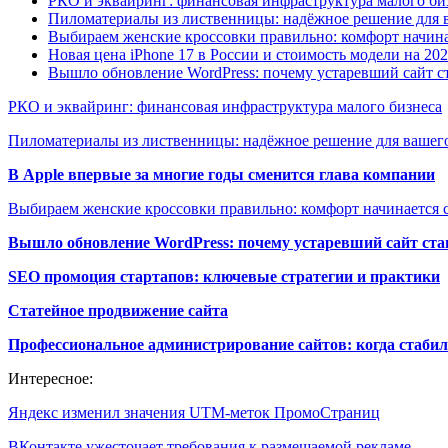
РКО и эквайринг: финансовая инфраструктура малого би
Пиломатериалы из лиственницы: надёжное решение для в
Выбираем женские кроссовки правильно: комфорт начина
Новая цена iPhone 17 в России и стоимость модели на 202
Вышло обновление WordPress: почему устаревший сайт с
РКО и эквайринг: финансовая инфраструктура малого бизнеса
Пиломатериалы из лиственницы: надёжное решение для вашего
В Apple впервые за многие годы сменится глава компании
Выбираем женские кроссовки правильно: комфорт начинается с
Вышло обновление WordPress: почему устаревший сайт ста
SEO промоция стартапов: ключевые стратегии и практики
Статейное продвижение сайта
Профессиональное администрирование сайтов: когда стабил
Интересное:
Яндекс изменил значения UTM-меток ПромоСтраниц
ВКонтакте ужесточает требования к размещаемой рекламе