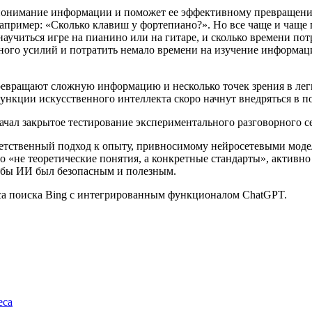
понимание информации и поможет ее эффективному превращению
например: «Сколько клавиш у фортепиано?». Но все чаще и чаще
аучиться игре на пианино или на гитаре, и сколько времени пот
ного усилий и потратить немало времени на изучение информац
ревращают сложную информацию и несколько точек зрения в лег
ункции искусственного интеллекта скоро начнут внедряться в п
ветственный подход к опыту, привносимому нейросетевыми моде
«не теоретические понятия, а конкретные стандарты», активно
тобы ИИ был безопасным и полезным.
са поиска Bing c интегрированным функционалом ChatGPT.
еса