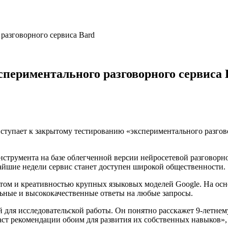
 разговорного сервиса Bard
спериментального разговорного сервиса 
ступает к закрытому тестированию «экспериментального разгов
инструмента на базе облегченной версии нейросетевой разговор
жайшие недели сервис станет доступен широкой общественности.
ктом и креативностью крупных языковых моделей Google. На ос
льные и высококачественные ответы на любые запросы.
й для исследовательской работы. Он понятно расскажет 9-летне
аст рекомендации обоим для развития их собственных навыков», 