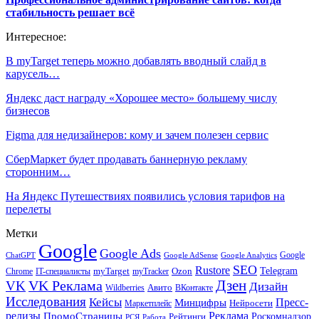
стабильность решает всё
Интересное:
В myTarget теперь можно добавлять вводный слайд в
карусель…
Яндекс даст награду «Хорошее место» большему числу
бизнесов
Figma для недизайнеров: кому и зачем полезен сервис
СберМаркет будет продавать баннерную рекламу
сторонним…
На Яндекс Путешествиях появились условия тарифов на
перелеты
Метки
Google
Google Ads
Google
ChatGPT
Google AdSense
Google Analytics
SEO
Rustore
Telegram
Ozon
IT-специалисты
myTarget
myTracker
Chrome
VK Реклама
Дзен
VK
Дизайн
Wildberries
Авито
ВКонтакте
Исследования
Кейсы
Пресс-
Минцифры
Нейросети
Маркетплейс
релизы
Реклама
ПромоСтраницы
Рейтинги
Роскомнадзор
РСЯ
Работа