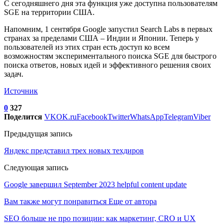
С сегодняшнего дня эта функция уже доступна пользователям
SGE на территории США.
Напомним, 1 сентября Google запустил Search Labs в первых
странах за пределами США – Индии и Японии. Теперь у
пользователей из этих стран есть доступ ко всем
возможностям экспериментального поиска SGE для быстрого
поиска ответов, новых идей и эффективного решения своих
задач.
Источник
0
327
Поделится
VK
OK.ru
Facebook
Twitter
WhatsApp
Telegram
Viber
Предыдущая запись
Яндекс представил трех новых техдиров
Следующая запись
Google завершил September 2023 helpful content update
Вам также могут понравиться
Еще от автора
SEO больше не про позиции: как маркетинг, CRO и UX