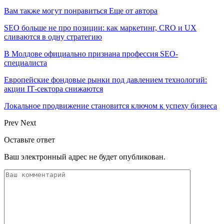
Вам также могут понравиться
Еще от автора
SEO больше не про позиции: как маркетинг, CRO и UX
сливаются в одну стратегию
В Молдове официально признана профессия SEO-
специалиста
Европейские фондовые рынки под давлением технологий:
акции IT‑сектора снижаются
Локальное продвижение становится ключом к успеху бизнеса
Prev
Next
Оставьте ответ
Ваш электронный адрес не будет опубликован.