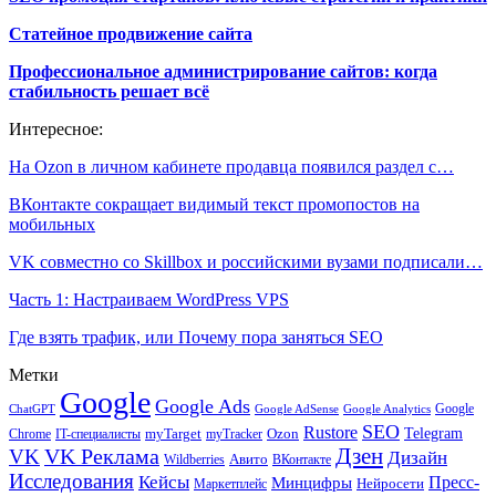
Статейное продвижение сайта
Профессиональное администрирование сайтов: когда
стабильность решает всё
Интересное:
На Ozon в личном кабинете продавца появился раздел с…
ВКонтакте сокращает видимый текст промопостов на
мобильных
VK совместно со Skillbox и российскими вузами подписали…
Часть 1: Настраиваем WordPress VPS
Где взять трафик, или Почему пора заняться SEO
Метки
Google
Google Ads
Google
ChatGPT
Google AdSense
Google Analytics
SEO
Rustore
Telegram
Ozon
IT-специалисты
myTarget
myTracker
Chrome
VK Реклама
Дзен
VK
Дизайн
Wildberries
Авито
ВКонтакте
Исследования
Кейсы
Пресс-
Минцифры
Нейросети
Маркетплейс