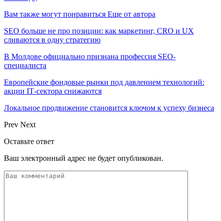
Вам также могут понравиться
Еще от автора
SEO больше не про позиции: как маркетинг, CRO и UX
сливаются в одну стратегию
В Молдове официально признана профессия SEO-
специалиста
Европейские фондовые рынки под давлением технологий:
акции IT‑сектора снижаются
Локальное продвижение становится ключом к успеху бизнеса
Prev
Next
Оставьте ответ
Ваш электронный адрес не будет опубликован.