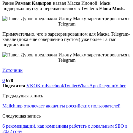
Ранее
Рамзан Кадыров
назвал Маска Илоной. Маск
поддержал шутку и переименовался в Twitter в
Elona Musk
:
Примечательно, что в зарезервированном для Маска Telegram-
канале (пока еще совершенно пустом) уже более 13 тыс
подписчиков.
Источник
0
678
Поделится
VK
OK.ru
Facebook
Twitter
WhatsApp
Telegram
Viber
Предыдущая запись
Mailchimp отключает аккаунты российских пользователей
Следующая запись
6 рекомендаций, как компаниям работать с локальным SEO в
2022 году