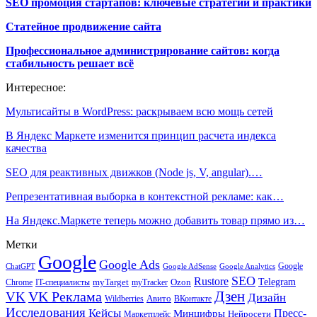
SEO промоция стартапов: ключевые стратегии и практики
Статейное продвижение сайта
Профессиональное администрирование сайтов: когда
стабильность решает всё
Интересное:
Мультисайты в WordPress: раскрываем всю мощь сетей
В Яндекс Маркете изменится принцип расчета индекса
качества
SEO для реактивных движков (Node js, V, angular).…
Репрезентативная выборка в контекстной рекламе: как…
На Яндекс.Маркете теперь можно добавить товар прямо из…
Метки
Google
Google Ads
Google
ChatGPT
Google AdSense
Google Analytics
SEO
Rustore
Telegram
Ozon
IT-специалисты
myTarget
myTracker
Chrome
VK Реклама
Дзен
VK
Дизайн
Wildberries
Авито
ВКонтакте
Исследования
Кейсы
Пресс-
Минцифры
Нейросети
Маркетплейс