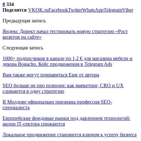
0
334
Поделится
VK
OK.ru
Facebook
Twitter
WhatsApp
Telegram
Viber
Предыдущая запись
Яндекс Директ начал тестировать новую стратегию «Рост
визитов на сайте»
Следующая запись
1000+ подписчиков в канале по 1,2 € для магазина мебели и
декора Bogacho. Кейс продвижения в Telegram Ads
Вам также могут понравиться
Еще от автора
SEO больше не про позиции: как маркетинг, CRO и UX
сливаются в одну стратегию
В Молдове официально признана профессия SEO-
специалиста
Европейские фондовые рынки под давлением технологий:
акции IT‑сектора снижаются
Локальное продвижение становится ключом к успеху бизнеса