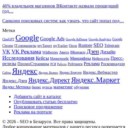
46% владельцев магазинов ВКонтакте назвали прошедший
год…
Санкции поисковых систем: как узнать, что сайт попал под…
Метки
Google
Google Ads
Google
ChatGPT
Google AdSense
Google Analytics
SEO
Rustore
Telegram
Ozon
IT-специалисты
myTarget
myTracker
Chrome
VK Реклама
Дзен
VK
Дизайн
Wildberries
Авито
ВКонтакте
Исследования
Кейсы
Пресс-
Минцифры
Нейросети
Маркетплейс
релизы
Реклама
ПромоСтраницы
Рейтинги
Роскомнадзор
РСЯ
Работа
Яндекс
Яндекс.Вебмастер
Яндекс.Браузер
Сайты
Яндекс.Бизнес
Яндекс.Маркет
Яндекс.Директ
Яндекс.Дзен
маркетинг
Яндекс.Метрика
обучение
бизнес
курсы
Добавить сайт в каталог
Опубликовать статью бесплатно
Поисковое продвижение
Реклама на портале
© 2026 - SEO в Беларуси. Все права защищены.
Любое копирование материалов с нашего ресурса разрешается