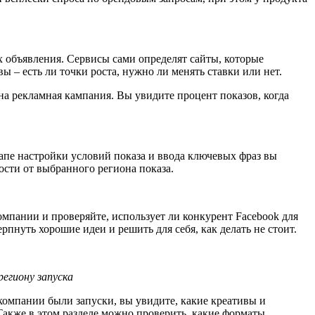
 объявления. Сервисы сами определят сайты, которые
вы –
есть ли точки роста, нужно ли менять ставки или нет.
ана рекламная кампания. Вы увидите процент показов, когда
апе настройки условий показа и ввода ключевых фраз вы
ости от выбранного региона показа.
мпании и проверяйте, использует ли конкурент Facebook для
ерпнуть хорошие идеи и решить для себя, как делать не стоит.
егиону запуска
 компании были запуски, вы увидите, какие креативы и
акже в этом разделе можно проверить, какие форматы