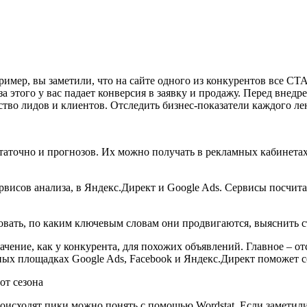
имер, вы заметили, что на сайте одного из конкурентов все CTA
з-за этого у вас падает конверсия в заявку и продажу. Перед вне
тво лидов и клиентов. Отследить бизнес-показатели каждого лен
таточно и прогнозов. Их можно получать в рекламных кабинетах
ервисов анализа, в Яндекс.Директ и Google Ads. Сервисы посчи
ать, по каким ключевым словам они продвигаются, выяснить ст
начение, как у конкурента, для похожих объявлений. Главное –
от
ых площадках Google Ads, Facebook и Яндекс.Директ поможет се
от сезона
оисходят пики можно понять с помощью Wordstat. Если заметили