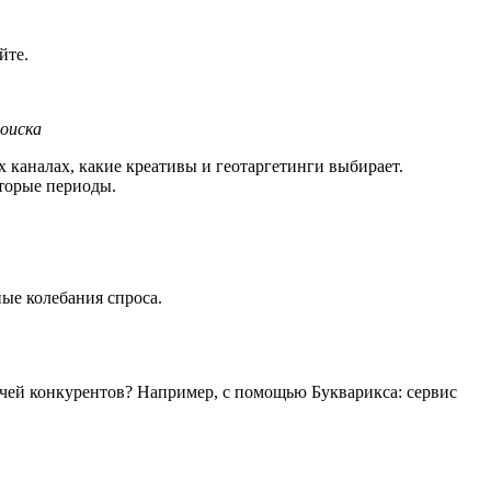
йте.
поиска
х каналах, какие креативы и геотаргетинги выбирает.
оторые периоды.
ые колебания спроса.
ючей конкурентов? Например, с помощью Букварикса: сервис