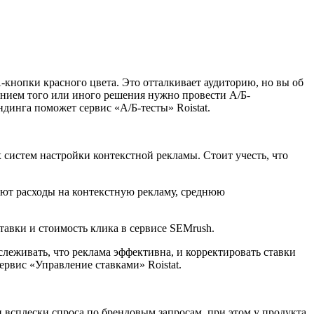
-кнопки красного цвета. Это отталкивает аудиторию, но вы об
дрением того или иного решения нужно провести А/Б-
динга поможет сервис «А/Б-тесты» Roistat.
 систем настройки контекстной рекламы. Стоит учесть, что
тают расходы на контекстную рекламу, среднюю
авки и стоимость клика в сервисе SEMrush.
слеживать, что реклама эффективна, и корректировать ставки
рвис «Управление ставками» Roistat.
 всплески спроса по брендовым запросам, при этом у продукта