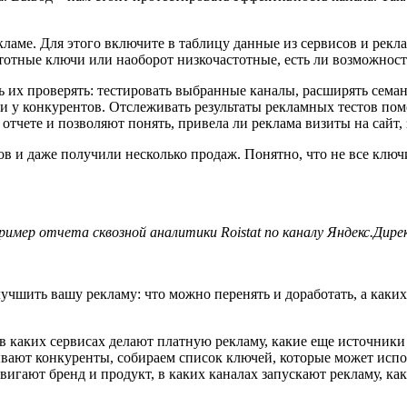
кламе. Для этого включите в таблицу данные из сервисов и рекл
тотные ключи или наоборот низкочастотные, есть ли возможность
ть их проверять: тестировать выбранные каналы, расширять сема
али у конкурентов. Отслеживать результаты рекламных тестов п
отчете и позволяют понять, привела ли реклама визиты на сайт,
 и даже получили несколько продаж. Понятно, что не все ключи 
ример отчета сквозной аналитики Roistat по каналу Яндекс.Дире
лучшить вашу рекламу: что можно перенять и доработать, а каки
в каких сервисах делают платную рекламу, какие еще источники
ывают конкуренты, собираем список ключей, которые может испо
вигают бренд и продукт, в каких каналах запускают рекламу, к