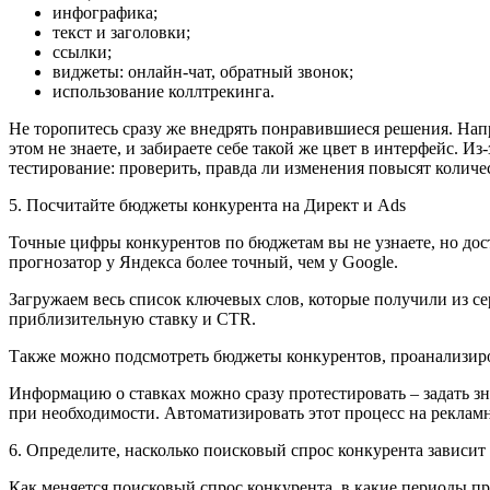
инфографика;
текст и заголовки;
ссылки;
виджеты: онлайн-чат, обратный звонок;
использование коллтрекинга.
Не торопитесь сразу же внедрять понравившиеся решения. Напр
этом не знаете, и забираете себе такой же цвет в интерфейс. И
тестирование: проверить, правда ли изменения повысят количес
5. Посчитайте бюджеты конкурента на Директ и Ads
Точные цифры конкурентов по бюджетам вы не узнаете, но дос
прогнозатор у Яндекса более точный, чем у Google.
Загружаем весь список ключевых слов, которые получили из с
приблизительную ставку и CTR.
Также можно подсмотреть бюджеты конкурентов, проанализиров
Информацию о ставках можно сразу протестировать –
задать з
при необходимости. Автоматизировать этот процесс на рекламн
6. Определите, насколько поисковый спрос конкурента зависит 
Как меняется поисковый спрос конкурента, в какие периоды пр