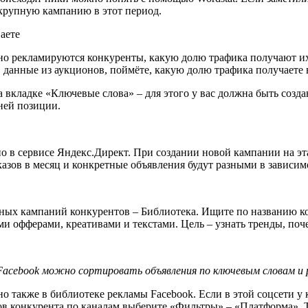
 крупную кампанию в этот период.
аете
но рекламируются конкуренты, какую долю трафика получают их
 данные из аукционов, поймёте, какую долю трафика получаете 
а вкладке «Ключевые слова» –
для этого у вас должна быть созд
ней позиции.
о в сервисе Яндекс.Директ. При создании новой кампании на эт
азов в месяц и конкретные объявления будут разными в зависим
мных кампаний конкурентов –
Библиотека. Ищите по названию ко
ими офферами, креативами и текстами. Цель –
узнать тренды, поч
Facebook можно сортировать объявления по ключевым словам и р
но также в библиотеке рекламы Facebook. Если в этой соцсети у
вов конкурента по каналам выберите «Фильтры» –
«Платформа». Т