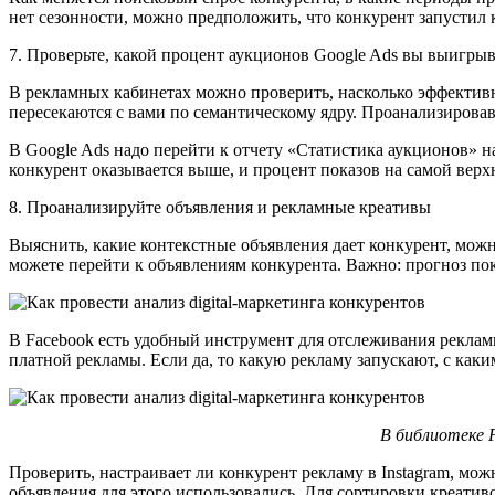
нет сезонности, можно предположить, что конкурент запустил
7. Проверьте, какой процент аукционов Google Ads вы выигрыв
В рекламных кабинетах можно проверить, насколько эффектив
пересекаются с вами по семантическому ядру. Проанализировав
В Google Ads надо перейти к отчету «Статистика аукционов» н
конкурент оказывается выше, и процент показов на самой верх
8. Проанализируйте объявления и рекламные креативы
Выяснить, какие контекстные объявления дает конкурент, можн
можете перейти к объявлениям конкурента. Важно: прогноз пок
В Facebook есть удобный инструмент для отслеживания рекла
платной рекламы. Если да, то какую рекламу запускают, с как
В библиотеке 
Проверить, настраивает ли конкурент рекламу в Instagram, мож
объявления для этого использовались. Для сортировки креати