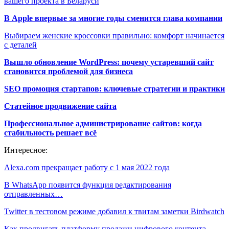
вашего проекта в Беларуси
В Apple впервые за многие годы сменится глава компании
Выбираем женские кроссовки правильно: комфорт начинается
с деталей
Вышло обновление WordPress: почему устаревший сайт
становится проблемой для бизнеса
SEO промоция стартапов: ключевые стратегии и практики
Статейное продвижение сайта
Профессиональное администрирование сайтов: когда
стабильность решает всё
Интересное:
Alexa.com прекращает работу с 1 мая 2022 года
В WhatsApp появится функция редактирования
отправленных…
Twitter в тестовом режиме добавил к твитам заметки Birdwatch
Как продвигать платформу продажи цифрового контента