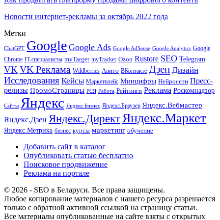
Новости интернет-рекламы за октябрь 2022 года
Метки
Google
Google Ads
Google
ChatGPT
Google AdSense
Google Analytics
SEO
Rustore
Telegram
Ozon
IT-специалисты
myTarget
myTracker
Chrome
VK Реклама
Дзен
VK
Дизайн
Wildberries
Авито
ВКонтакте
Исследования
Кейсы
Пресс-
Минцифры
Нейросети
Маркетплейс
релизы
Реклама
ПромоСтраницы
Рейтинги
Роскомнадзор
РСЯ
Работа
Яндекс
Яндекс.Вебмастер
Яндекс.Браузер
Сайты
Яндекс.Бизнес
Яндекс.Маркет
Яндекс.Директ
Яндекс.Дзен
маркетинг
Яндекс.Метрика
обучение
бизнес
курсы
Добавить сайт в каталог
Опубликовать статью бесплатно
Поисковое продвижение
Реклама на портале
© 2026 - SEO в Беларуси. Все права защищены.
Любое копирование материалов с нашего ресурса разрешается
только с обратной активной ссылкой на страницу статьи.
Все материалы опубликованные на сайте взяты с открытых