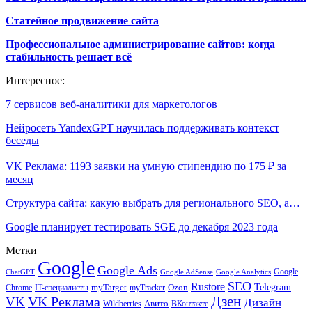
Статейное продвижение сайта
Профессиональное администрирование сайтов: когда
стабильность решает всё
Интересное:
7 сервисов веб-аналитики для маркетологов
Нейросеть YandexGPT научилась поддерживать контекст
беседы
VK Реклама: 1193 заявки на умную стипендию по 175 ₽ за
месяц
Структура сайта: какую выбрать для регионального SEO, а…
Google планирует тестировать SGE до декабря 2023 года
Метки
Google
Google Ads
Google
ChatGPT
Google AdSense
Google Analytics
SEO
Rustore
Telegram
Ozon
IT-специалисты
myTarget
myTracker
Chrome
VK Реклама
Дзен
VK
Дизайн
Wildberries
Авито
ВКонтакте